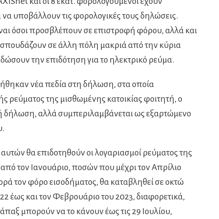
XISnet και οι 8 εκατ. φορολογούμενοι έχουν
ια να υποβάλλουν τις φορολογικές τους δηλώσεις.
ναι όσοι προσβλέπουν σε επιστροφή φόρου, αλλά και
 σπουδάζουν σε άλλη πόλη μακριά από την κύρια
ειδώσουν την επιδότηση για το ηλεκτρικό ρεύμα.
ργήθηκαν νέα πεδία στη δήλωση, στα οποία
ς ρεύματος της μισθωμένης κατοικίας φοιτητή, ο
ή δήλωση, αλλά συμπεριλαμβάνεται ως εξαρτώμενο
υ.
υτών θα επιδοτηθούν οι λογαριασμοί ρεύματος της
 από τον Ιανουάριο, ποσών που μέχρι τον Απρίλιο
ορά τον φόρο εισοδήματος, θα καταβληθεί σε οκτώ
022 έως και τον Φεβρουάριο του 2023, διαφορετικά,
παξ μπορούν να το κάνουν έως τις 29 Ιουλίου,