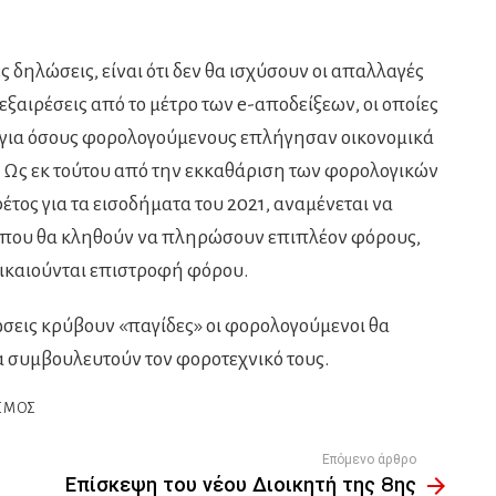
ς δηλώσεις, είναι ότι δεν θα ισχύσουν οι απαλλαγές
 εξαιρέσεις από το μέτρο των e-αποδείξεων, οι οποίες
για όσους φορολογούμενους επλήγησαν οικονομικά
 Ως εκ τούτου από την εκκαθάριση των φορολογικών
ος για τα εισοδήματα του 2021, αναμένεται να
 που θα κληθούν να πληρώσουν επιπλέον φόρους,
 δικαιούνται επιστροφή φόρου.
σεις κρύβουν «παγίδες» οι φορολογούμενοι θα
α συμβουλευτούν τον φοροτεχνικό τους.
ΣΜΌΣ
Επόμενο άρθρο
Επίσκεψη του νέου Διοικητή της 8ης