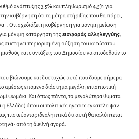
ρυθμό ανάπτυξης 3,5% και πληθωρισμό 4,5% για
στην κυβέρνηση ότι τα μέτρα στήριξης που θα πάρει,
α. . Ότι σχεδιάζει η κυβέρνηση για μόνιμη μείωση
 για μόνιμη κατάργηση της
εισφοράς αλληλεγγύης
,
λος συστήνει περιορισμένη αύξηση του κατώτατου
ε μισθούς και συντάξεις του Δημοσίου να αποδοθούν το
 που βιώνουμε και δυστυχώς αυτό που ζούμε σήμερα
στο αμέσως επόμενο διάστημα μεγάλη επισιτιστική
ψωμί ψωμάκι. Και όπως πάντα, τα μεγαλύτερα θύματα
ι η Ελλάδα) όπου οι πολιτικές ηγεσίες εγκατέλειψαν
ιας πιστεύοντας ιδεοληπτικά ότι αυτή θα καλύπτεται
φτηνά- από τη διεθνή αγορά.