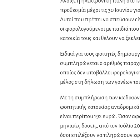
Άνοιξε η ηλεκτρονική πύλη στο TA
προθεσμία μέχρι τις 30 Ιουνίου γ
Αυτοί που πρέπει να σπεύσουν εί
οι φορολογούμενοι με παιδιά που
κατοικία τους και θέλουν να ξεκλ
Ειδικά για τους φοιτητές δημιου
συμπληρώνεται ο αριθμός παροχή
οποίος δεν υποβάλλει φορολογικ
μέλος στη δήλωση των γονέων το
Με τη συμπλήρωση των κωδικών α
φοιτητικής κατοικίας αναδρομικά
είναι περίπου 192 ευρώ. Όσον αφ
μηνιαίες δόσεις, από τον Ιούλιο 2
όσοι επιλέξουν να πληρώσουν εφά