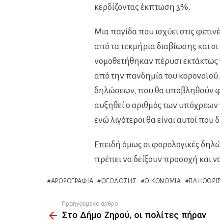
κερδίζοντας έκπτωση 3%.
Μια παγίδα που ισχύει στις φετινέ
από τα τεκμήρια διαβίωσης και οι
νομοθετήθηκαν πέρυσι εκτάκτως 
από την πανδημία του κορονοϊού.
δηλώσεων, που θα υποβληθούν φέτ
αυξηθεί ο αριθμός των υπόχρεων
ενώ λιγότεροι θα είναι αυτοί που
Επειδή όμως οι φορολογικές δηλώ
πρέπει να δείξουν προσοχή και ν
ΑΡΘΡΟΓΡΑΦΊΑ
ΘΕΟΔΌΣΗΣ
ΟΙΚΟΝΟΜΊΑ
ΠΛΗΘΩΡΙ
Προηγούμενο άρθρο
See
Στο Δήμο Ζηρού, οι πολίτες πήραν
more