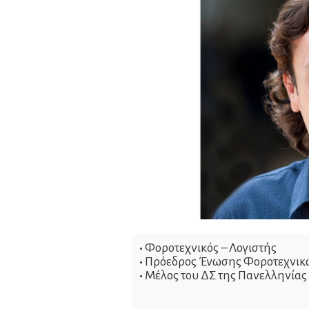
•
Φοροτεχνικός – Λογιστής
•
Πρόεδρος Ένωσης Φοροτεχνικώ
•
Μέλος του ΔΣ της Πανελληνία