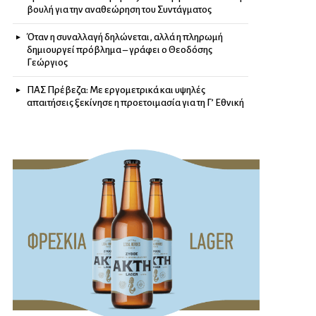
βουλή για την αναθεώρηση του Συντάγματος
Όταν η συναλλαγή δηλώνεται, αλλά η πληρωμή
δημιουργεί πρόβλημα – γράφει ο Θεοδόσης
Γεώργιος
ΠΑΣ Πρέβεζα: Με εργομετρικά και υψηλές
απαιτήσεις ξεκίνησε η προετοιμασία για τη Γ’ Εθνική