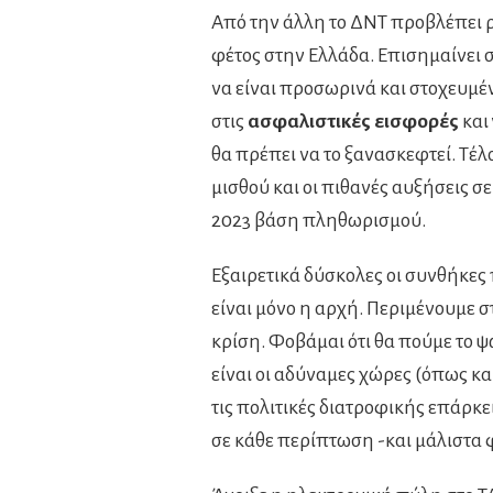
Από την άλλη το ΔΝΤ προβλέπει 
φέτος στην Ελλάδα. Επισημαίνει 
να είναι προσωρινά και στοχευμέν
στις
ασφαλιστικές εισφορές
και
θα πρέπει να το ξανασκεφτεί. Τέ
μισθού και οι πιθανές αυξήσεις σ
2023 βάση πληθωρισμού.
Εξαιρετικά δύσκολες οι συνθήκες
είναι μόνο η αρχή. Περιμένουμε 
κρίση. Φοβάμαι ότι θα πούμε το 
είναι οι αδύναμες χώρες (όπως κα
τις πολιτικές διατροφικής επάρκε
σε κάθε περίπτωση -και μάλιστα 