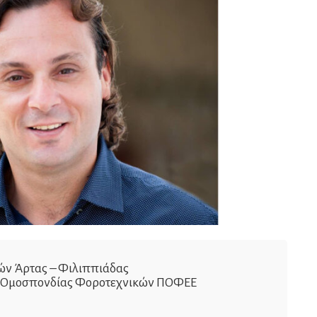
ν Άρτας – Φιλιππιάδας
ς Ομοσπονδίας Φοροτεχνικών ΠΟΦΕΕ