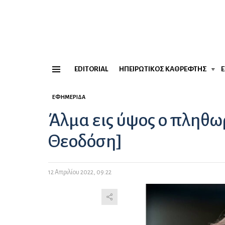
EDITORIAL
ΗΠΕΙΡΏΤΙΚΟΣ ΚΑΘΡΈΦΤΗΣ
Menu
ΕΦΗΜΕΡΊΔΑ
Άλμα εις ύψος ο πληθω
Θεοδόση]
12 Απριλίου 2022, 09:22