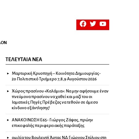
facebook
twitter
youtube
ΛΟΝ
ΤΕΛΕΥΤΑΊΑ ΝΈΑ
Μαρτυρική Κρυοπηγή – Κοινότητα Δημιουργίας-
2ο Πολιτιστικό Τριήμερο 7,8,9 Αυγούστου 2026
Χώρος πρασίνου «Καλάμια»: Να μην αφήσουμε έναν
πνεύμονα πρασίνου να χαθεί και μαζί του οι
Ιαματικές Πηγές Πρέβεζας να τεθούν σε άμεσο
κίνδυνο εξάντλησης!
ΑΝΑΚΟΙΝΩΣΗ Ε65- Γιώργος Ζάψας, πρώην
επικεφαλής περιφερειακής παράταξης
ομιλία του Βουλευτή Άρτας ΝΔ Γιώργου Στύλιου στη