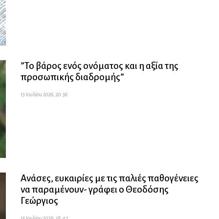
”Το βάρος ενός ονόματος και η αξία της
προσωπικής διαδρομής”
13 Ιουλίου 2026, 20:36
Ανάσες, ευκαιρίες με τις παλιές παθογένειες
να παραμένουν- γράφει ο Θεοδόσης
Γεώργιος
13 Ιουλίου 2026, 18:47