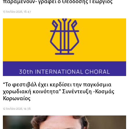
παραμένουν- γράφει ο Θεοδόσης Γεώργιος
13 Ιουλίου 2026, 18:47
“Το φεστιβάλ έχει κερδίσει την παγκόσμια
χορωδιακή κοινότητα” Συνέντευξη -Κοσμάς
Κορωναίος
12 Ιουλίου 2026, 14:38