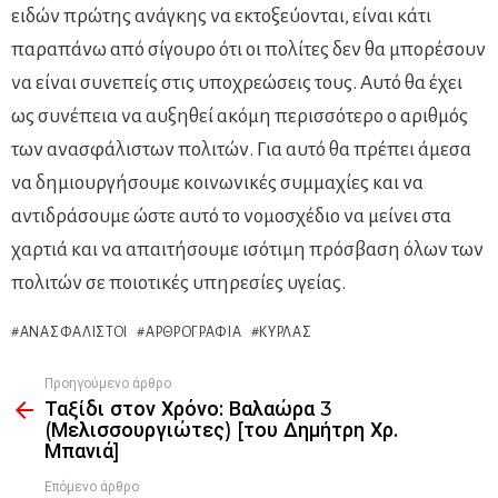
ειδών πρώτης ανάγκης να εκτοξεύονται, είναι κάτι
παραπάνω από σίγουρο ότι οι πολίτες δεν θα μπορέσουν
να είναι συνεπείς στις υποχρεώσεις τους. Αυτό θα έχει
ως συνέπεια να αυξηθεί ακόμη περισσότερο ο αριθμός
των ανασφάλιστων πολιτών. Για αυτό θα πρέπει άμεσα
να δημιουργήσουμε κοινωνικές συμμαχίες και να
αντιδράσουμε ώστε αυτό το νομοσχέδιο να μείνει στα
χαρτιά και να απαιτήσουμε ισότιμη πρόσβαση όλων των
πολιτών σε ποιοτικές υπηρεσίες υγείας.
ΑΝΑΣΦΆΛΙΣΤΟΙ
ΑΡΘΡΟΓΡΑΦΊΑ
ΚΎΡΛΑΣ
Προηγούμενο άρθρο
See
Ταξίδι στον Χρόνο: Βαλαώρα 3
more
(Μελισσουργιώτες) [του Δημήτρη Χρ.
Μπανιά]
Επόμενο άρθρο