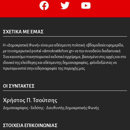
facebook
twitter
youtube
ΣΧΕΤΙΚΆ ΜΕ ΕΜΆΣ
Η «Δημοκρατική Φωνή» είναι μια αδέσμευτη πολιτική εβδομαδιαία εφημερίδα,
με το ενημερωτικό portal «dimokratikifoni.gr» να την συνοδεύει διαδικτυακά.
Ένα καινοτόμο πανηπειρωτικό εκδοτικό εγχείρημα, βασισμένο στις αρχές και στα
ιδανικά της ελεύθερης και αδέσμευτης δημοσιογραφίας, φιλοδοξώντας να
πρωταγωνιστεί στην ειδησιογραφία της περιοχής μας.
ΟΙ ΣΥΝΤΆΚΤΕΣ
Χρήστος Π. Τσούτσης
Δημοσιογράφος - Εκδότης - Διευθυντής Δημοκρατικής Φωνής
ΣΤΟΙΧΕΊΑ ΕΠΙΚΟΙΝΩΝΊΑΣ