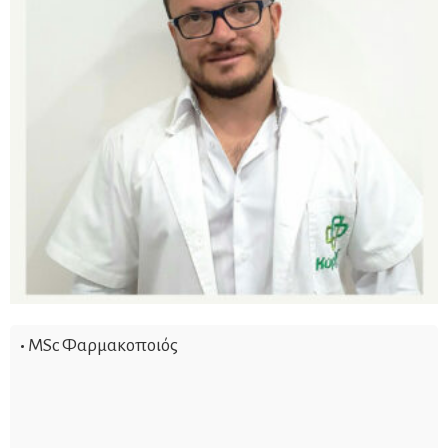
•
ΜSc Φαρμακοποιός