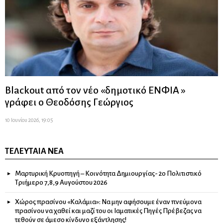
Blackout από τον νέο «δημοτικό ΕΝΦΙΑ »
γράφει ο Θεοδόσης Γεώργιος
10 Ιουνίου 2026, 19:05
ΤΕΛΕΥΤΑΊΑ ΝΈΑ
Μαρτυρική Κρυοπηγή – Κοινότητα Δημιουργίας- 2ο Πολιτιστικό
Τριήμερο 7,8,9 Αυγούστου 2026
Χώρος πρασίνου «Καλάμια»: Να μην αφήσουμε έναν πνεύμονα
πρασίνου να χαθεί και μαζί του οι Ιαματικές Πηγές Πρέβεζας να
τεθούν σε άμεσο κίνδυνο εξάντλησης!