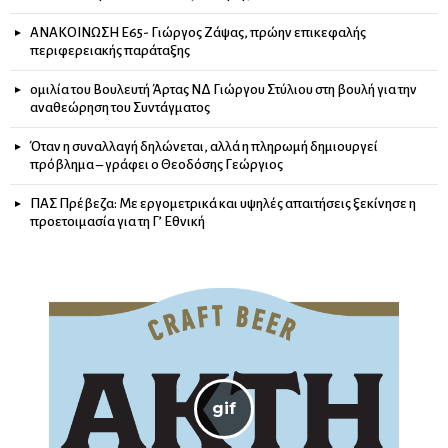
ΑΝΑΚΟΙΝΩΣΗ Ε65- Γιώργος Ζάψας, πρώην επικεφαλής
περιφερειακής παράταξης
ομιλία του Βουλευτή Άρτας ΝΔ Γιώργου Στύλιου στη βουλή για την
αναθεώρηση του Συντάγματος
Όταν η συναλλαγή δηλώνεται, αλλά η πληρωμή δημιουργεί
πρόβλημα – γράφει ο Θεοδόσης Γεώργιος
ΠΑΣ Πρέβεζα: Με εργομετρικά και υψηλές απαιτήσεις ξεκίνησε η
προετοιμασία για τη Γ’ Εθνική