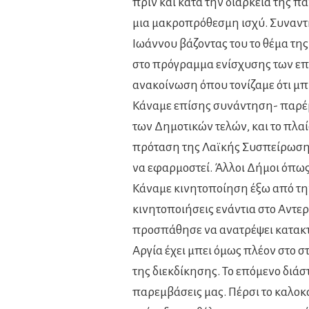
πριν και κατά την διάρκεια της πα
μια μακροπρόθεσμη ισχύ. Συναντ
Ιωάννου βάζοντας του το θέμα τη
στο πρόγραμμα ενίσχυσης των επι
ανακοίνωση όπου τονίζαμε ότι μπ
Κάναμε επίσης συνάντηση- παρέμ
των Δημοτικών τελών, και το πλα
πρόταση της Λαϊκής Συσπείρωση
να εφαρμοστεί. Άλλοι Δήμοι όπως
Κάναμε κινητοποίηση έξω από την
κινητοποιήσεις ενάντια στο Αντερ
προσπάθησε να ανατρέψει κατακτ
Αργία έχει μπει όμως πλέον στο 
της διεκδίκησης. Το επόμενο διάστ
παρεμβάσεις μας. Πέρσι το καλοκα