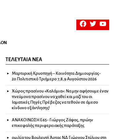
facebook
twitter
youtube
ΛΟΝ
ΤΕΛΕΥΤΑΊΑ ΝΈΑ
Μαρτυρική Κρυοπηγή – Κοινότητα Δημιουργίας-
2ο Πολιτιστικό Τριήμερο 7,8,9 Αυγούστου 2026
Χώρος πρασίνου «Καλάμια»: Να μην αφήσουμε έναν
πνεύμονα πρασίνου να χαθεί και μαζί του οι
Ιαματικές Πηγές Πρέβεζας να τεθούν σε άμεσο
κίνδυνο εξάντλησης!
ΑΝΑΚΟΙΝΩΣΗ Ε65- Γιώργος Ζάψας, πρώην
επικεφαλής περιφερειακής παράταξης
ομιλία του Βουλευτή Άρτας ΝΔ Γιώργου Στύλιου στη