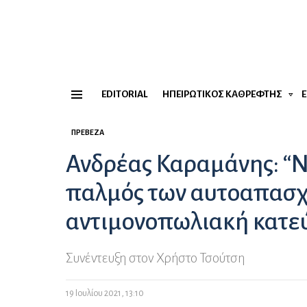
EDITORIAL
ΗΠΕΙΡΏΤΙΚΟΣ ΚΑΘΡΈΦΤΗΣ
Menu
ΠΡΈΒΕΖΑ
Ανδρέας Καραμάνης: “Ν
παλμός των αυτοαπασχ
αντιμονοπωλιακή κατε
Συνέντευξη στον Χρήστο Τσούτση
19 Ιουλίου 2021, 13:10