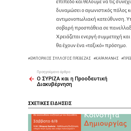
επίπεδο και θέλουμε να τις συνεχί
δυναμώσει ο αγωνιστικός πόλος 
αντιμονοπωλιακή κατεύθυνση. Υπά
σοβαρή προσπάθεια σε πανελλαδ
Χρειάζεται ενεργή συμμετοχή και
θα έχουν ένα «ταξικό» πρόσημο.
ΕΜΠΟΡΙΚΌΣ ΣΎΛΛΟΓΟΣ ΠΡΈΒΕΖΑΣ
ΚΑΡΑΜΆΝΗΣ
ΠΡΈ
Προηγούμενο άρθρο
See
Ο ΣΥΡΙΖΑ και η Προοδευτική
more
Διακυβέρνηση
ΣΧΕΤΙΚΈΣ ΕΙΔΉΣΕΙΣ