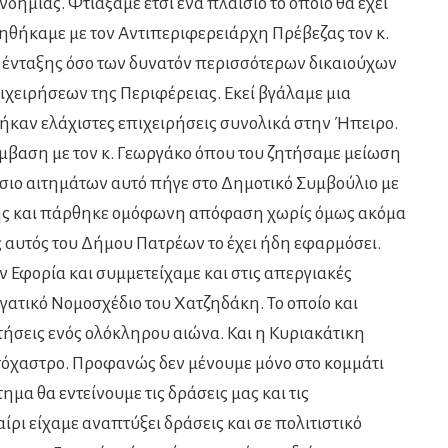
νδημίας. Φτιάξαμε έτσι ένα πλαίσιο το οποίο θα έχει
ηθήκαμε με τον Αντιπεριφερειάρχη Πρέβεζας τον κ.
ς ένταξης όσο των δυνατόν περισσότερων δικαιούχων
χειρήσεων της Περιφέρειας. Εκεί βγάλαμε μια
ήκαν ελάχιστες επιχειρήσεις συνολικά στην Ήπειρο.
βαση με τον κ. Γεωργάκο όπου του ζητήσαμε μείωση
ίσιο αιτημάτων αυτό πήγε στο Δημοτικό Συμβούλιο με
ς και πάρθηκε ομόφωνη απόφαση χωρίς όμως ακόμα
 αυτός του Δήμου Πατρέων το έχει ήδη εφαρμόσει.
 Εφορία και συμμετείχαμε και στις απεργιακές
γατικό Νομοσχέδιο του Χατζηδάκη. Το οποίο και
ήσεις ενός ολόκληρου αιώνα. Και η Κυριακάτικη
στόχαστρο. Προφανώς δεν μένουμε μόνο στο κομμάτι
ημα θα εντείνουμε τις δράσεις μας και τις
ίρι είχαμε αναπτύξει δράσεις και σε πολιτιστικό