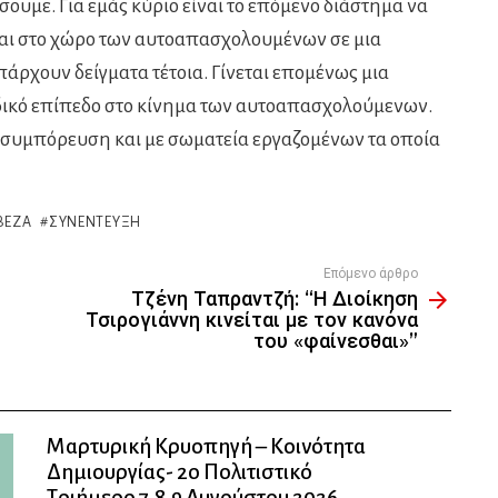
σουμε. Για εμάς κύριο είναι το επόμενο διάστημα να
και στο χώρο των αυτοαπασχολουμένων σε μια
ρχουν δείγματα τέτοια. Γίνεται επομένως μια
ικό επίπεδο στο κίνημα των αυτοαπασχολούμενων.
 συμπόρευση και με σωματεία εργαζομένων τα οποία
ΒΕΖΑ
ΣΥΝΈΝΤΕΥΞΗ
Επόμενο άρθρο
Τζένη Ταπραντζή: “Η Διοίκηση
Τσιρογιάννη κινείται με τον κανόνα
του «φαίνεσθαι»”
Μαρτυρική Κρυοπηγή – Κοινότητα
Δημιουργίας- 2ο Πολιτιστικό
Τριήμερο 7,8,9 Αυγούστου 2026