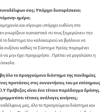
ν συναδέλφων σας; Υπάρχει δυσαρέσκεια;
πόμενη» ημέρα;
αμηχανία και σίγουρα υπάρχει ευθύνη στο
ν γνωρίζουν ουσιαστικά «τι τους ξημερώνει» την
 το διάστημα του καλοκαιριού να βγάλουν να
α αυξάνει καθώς το Σύστημα Υγείας παραμένει
ό να μην έχει προχωρήσει . Πρέπει να μεγαλώσει η
δύσκολο.
βη όλο το προηγούμενο διάστημα της πανδημίας
μένες προτάσεις στις συναντήσεις του με επίσημους
Ο.Υ Πρέβεζας είναι ένα τέτοιο παράδειγμα δράσης.
ραμματίσει τέτοιες ανάλογες κινήσεις;
υναδέλφους μας, όλο το προηγούμενο διάστημα και