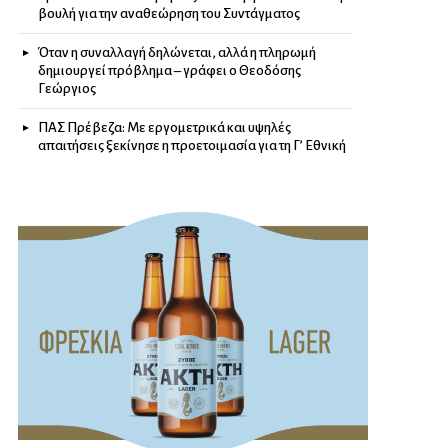
βουλή για την αναθεώρηση του Συντάγματος
Όταν η συναλλαγή δηλώνεται, αλλά η πληρωμή
δημιουργεί πρόβλημα – γράφει ο Θεοδόσης
Γεώργιος
ΠΑΣ Πρέβεζα: Με εργομετρικά και υψηλές
απαιτήσεις ξεκίνησε η προετοιμασία για τη Γ’ Εθνική