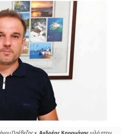
όγου Πρέβεζας κ.
Ανδρέας Καραμάνης
μιλά στην