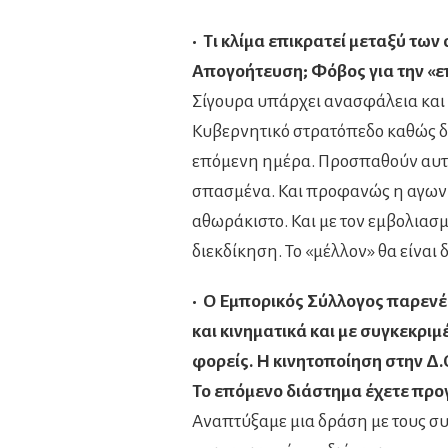
• Τι κλίμα επικρατεί μεταξύ τω
Απογοήτευση; Φόβος για την «ε
Σίγουρα υπάρχει ανασφάλεια και 
Κυβερνητικό στρατόπεδο καθώς δε
επόμενη ημέρα. Προσπαθούν αυτό
σπασμένα. Και προφανώς η αγωνί
αθωράκιστο. Και με τον εμβολιασμ
διεκδίκηση. Το «μέλλον» θα είναι 
• Ο Εμπορικός Σύλλογος παρενέ
και κινηματικά και με συγκεκρι
φορείς. Η κινητοποίηση στην Δ.
Το επόμενο διάστημα έχετε προγ
Αναπτύξαμε μια δράση με τους σ