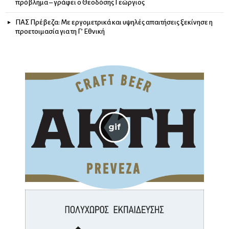
πρόβλημα – γράφει ο Θεοδόσης Γεώργιος
ΠΑΣ Πρέβεζα: Με εργομετρικά και υψηλές απαιτήσεις ξεκίνησε η
προετοιμασία για τη Γ’ Εθνική