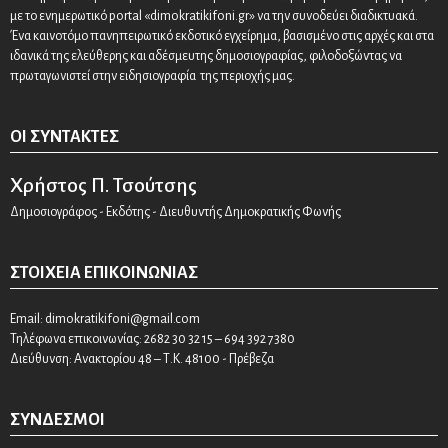
με το ενημερωτικό portal «dimokratikifoni.gr» να την συνοδεύει διαδικτυακά.
Ένα καινοτόμο πανηπειρωτικό εκδοτικό εγχείρημα, βασισμένο στις αρχές και στα
ιδανικά της ελεύθερης και αδέσμευτης δημοσιογραφίας, φιλοδοξώντας να
πρωταγωνιστεί στην ειδησιογραφία της περιοχής μας.
ΟΙ ΣΥΝΤΆΚΤΕΣ
Χρήστος Π. Τσούτσης
Δημοσιογράφος - Εκδότης - Διευθυντής Δημοκρατικής Φωνής
ΣΤΟΙΧΕΊΑ ΕΠΙΚΟΙΝΩΝΊΑΣ
Email:
dimokratikifoni@gmail.com
Τηλέφωνα επικοινωνίας: 2682 30 32 15 – 694 392 7380
Διεύθυνση: Ανακτορίου 48 – Τ.Κ. 48100 - Πρέβεζα
ΣΎΝΔΕΣΜΟΙ