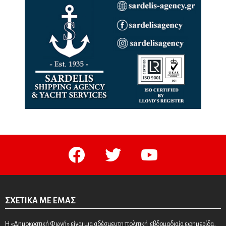
facebook
twitter
youtube
ΣΧΕΤΙΚΆ ΜΕ ΕΜΆΣ
Η «Δημοκρατική Φωνή» είναι μια αδέσμευτη πολιτική εβδομαδιαία εφημερίδα,