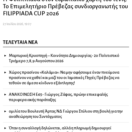
Το Επιμελητήριο Πρέβεζας συνδιοργανωτής του
FILIPPIADA CUP 2026
27 Ιουλίου 2026, 19:07
ΤΕΛΕΥΤΑΊΑ ΝΈΑ
Μαρτυρική Κρυοπηγή – Κοινότητα Δημιουργίας- 2ο Πολιτιστικό
Τριήμερο 7,8,9 Αυγούστου 2026
Χώρος πρασίνου «Καλάμια»: Να μην αφήσουμε έναν πνεύμονα
πρασίνου να χαθεί και μαζί του οι Ιαματικές Πηγές Πρέβεζας να
τεθούν σε άμεσο κίνδυνο εξάντλησης!
ΑΝΑΚΟΙΝΩΣΗ Ε65- Γιώργος Ζάψας, πρώην επικεφαλής
περιφερειακής παράταξης
ομιλία του Βουλευτή Άρτας ΝΔ Γιώργου Στύλιου στη βουλή για την
αναθεώρηση του Συντάγματος
Όταν η συναλλαγή δηλώνεται, αλλά η πληρωμή δημιουργεί