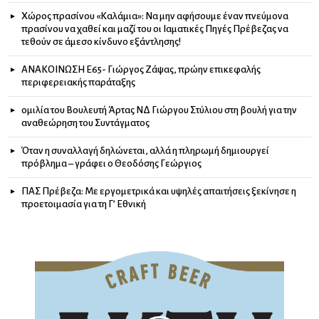
Χώρος πρασίνου «Καλάμια»: Να μην αφήσουμε έναν πνεύμονα
πρασίνου να χαθεί και μαζί του οι Ιαματικές Πηγές Πρέβεζας να
τεθούν σε άμεσο κίνδυνο εξάντλησης!
ΑΝΑΚΟΙΝΩΣΗ Ε65- Γιώργος Ζάψας, πρώην επικεφαλής
περιφερειακής παράταξης
ομιλία του Βουλευτή Άρτας ΝΔ Γιώργου Στύλιου στη βουλή για την
αναθεώρηση του Συντάγματος
Όταν η συναλλαγή δηλώνεται, αλλά η πληρωμή δημιουργεί
πρόβλημα – γράφει ο Θεοδόσης Γεώργιος
ΠΑΣ Πρέβεζα: Με εργομετρικά και υψηλές απαιτήσεις ξεκίνησε η
προετοιμασία για τη Γ’ Εθνική