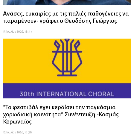
Ανάσες, ευκαιρίες με τις παλιές παθογένειες να
παραμένουν- γράφει ο Θεοδόσης Γεώργιος
13 Ιουλίου 2026, 18:47
“Το φεστιβάλ έχει κερδίσει την παγκόσμια
χορωδιακή κοινότητα” Συνέντευξη -Κοσμάς
Κορωναίος
12 Ιουλίου 2026, 14:38