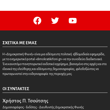
facebook
twitter
youtube
ΣΧΕΤΙΚΆ ΜΕ ΕΜΆΣ
Η «Δημοκρατική Φωνή» είναι μια αδέσμευτη πολιτική εβδομαδιαία εφημερίδα,
με το ενημερωτικό portal «dimokratikifoni.gr» να την συνοδεύει διαδικτυακά.
Ένα καινοτόμο πανηπειρωτικό εκδοτικό εγχείρημα, βασισμένο στις αρχές και στα
ιδανικά της ελεύθερης και αδέσμευτης δημοσιογραφίας, φιλοδοξώντας να
πρωταγωνιστεί στην ειδησιογραφία της περιοχής μας.
ΟΙ ΣΥΝΤΆΚΤΕΣ
Χρήστος Π. Τσούτσης
Δημοσιογράφος - Εκδότης - Διευθυντής Δημοκρατικής Φωνής