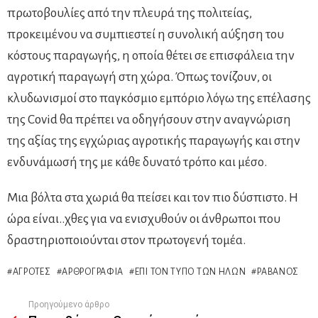
πρωτοβουλίες από την πλευρά της πολιτείας,
προκειμένου να συμπιεστεί η συνολική αύξηση του
κόστους παραγωγής, η οποία θέτει σε επισφάλεια την
αγροτική παραγωγή στη χώρα. Όπως τονίζουν, οι
κλυδωνισμοί στο παγκόσμιο εμπόριο λόγω της επέλασης
της Covid θα πρέπει να οδηγήσουν στην αναγνώριση
της αξίας της εγχώριας αγροτικής παραγωγής και στην
ενδυνάμωσή της με κάθε δυνατό τρόπο και μέσο.
Μια βόλτα στα χωριά θα πείσει και τον πιο δύσπιστο. Η
ώρα είναι..χθες για να ενισχυθούν οι άνθρωποι που
δραστηριοποιούνται στον πρωτογενή τομέα.
ΑΓΡΌΤΕΣ
ΑΡΘΡΟΓΡΑΦΊΑ
ΕΠΊ ΤΟΝ ΤΎΠΟ ΤΩΝ ΉΛΩΝ
ΡΑΒΑΝΌΣ
Προηγούμενο άρθρο
See