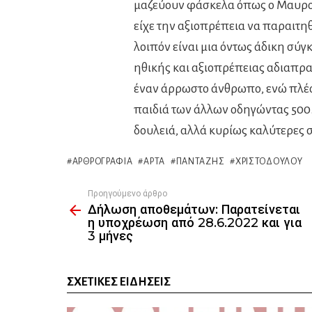
μαζεύουν φάσκελα όπως ο Μαυρογ
είχε την αξιοπρέπεια να παραιτηθε
λοιπόν είναι μια όντως άδικη σύ
ηθικής και αξιοπρέπειας αδιαπρα
έναν άρρωστο άνθρωπο, ενώ πλέο
παιδιά των άλλων οδηγώντας 500.
δουλειά, αλλά κυρίως καλύτερες 
ΑΡΘΡΟΓΡΑΦΊΑ
ΆΡΤΑ
ΠΑΝΤΑΖΉΣ
ΧΡΙΣΤΟΔΟΎΛΟΥ
Προηγούμενο άρθρο
See
Δήλωση αποθεμάτων: Παρατείνεται
more
η υποχρέωση από 28.6.2022 και για
3 μήνες
ΣΧΕΤΙΚΈΣ ΕΙΔΉΣΕΙΣ