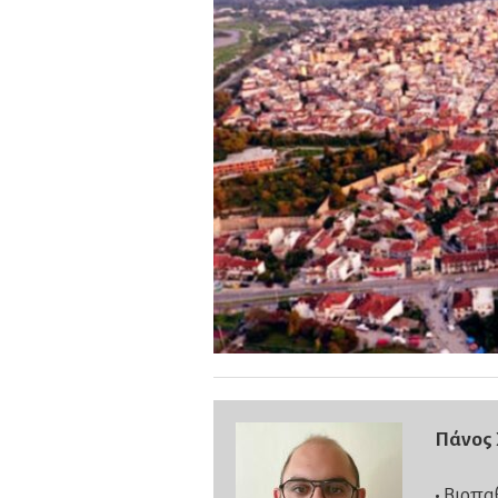
Πάνος
•
Βιοπα