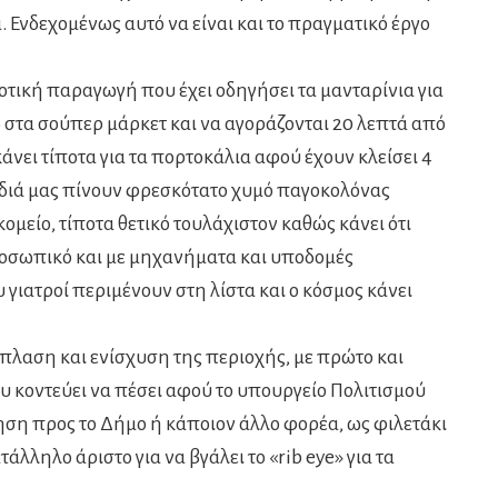
 Ενδεχομένως αυτό να είναι και το πραγματικό έργο
ροτική παραγωγή που έχει οδηγήσει τα μανταρίνια για
στα σούπερ μάρκετ και να αγοράζονται 20 λεπτά από
άνει τίποτα για τα πορτοκάλια αφού έχουν κλείσει 4
ιδιά μας πίνουν φρεσκότατο χυμό παγοκολόνας
κομείο, τίποτα θετικό τουλάχιστον καθώς κάνει ότι
ροσωπικό και με μηχανήματα και υποδομές
 γιατροί περιμένουν στη λίστα και ο κόσμος κάνει
νάπλαση και ενίσχυση της περιοχής, με πρώτο και
υ κοντεύει να πέσει αφού το υπουργείο Πολιτισμού
η προς το Δήμο ή κάποιον άλλο φορέα, ως φιλετάκι
τάλληλο άριστο για να βγάλει το «rib eye» για τα