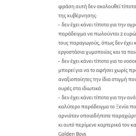
φράση αυτή δεν ακολουθεί τίποτα.
της κυβέρνησης:
•
δεν έχει κάνει τίποτα για την αγ
παράδειγμα να πωλούνται 2 ευρώ 
τους παραγωγούς, όπως δεν έχει κ
εργοστάσια χυμοποιίας και τα πα
•
δεν έχει κάνει τίποτα για το νοσο
μπορεί για να το αφήσει χωρίς π
αναξιοποίητες την ίδια στιγμή που
ουρές στα ιδιωτικά
•
δεν έχει κάνει τίποτα για την α
καλύτερο παράδειγμα το Ξενία πο
αρνιόταν οποιαδήποτε παραχώρησ
κι αυτό περίμενε καρτερικά τον κα
Golden Boys