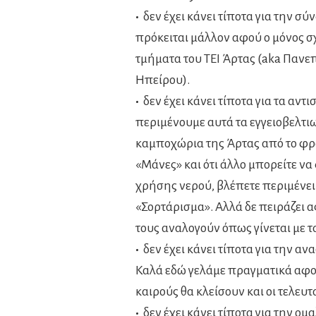
•
δεν έχει κάνει τίποτα για την σύ
πρόκειται μάλλον αφού ο μόνος σ
τμήματα του ΤΕΙ Άρτας (aka Πανε
Ηπείρου).
•
δεν έχει κάνει τίποτα για τα αν
περιμένουμε αυτά τα εγγειοβελτιω
καμποχώρια της Άρτας από το φρά
«Μάνες» και ότι άλλο μπορείτε να
χρήσης νερού, βλέπετε περιμένει 
«Σορτάρισμα». Αλλά δε πειράζει 
τους αναλογούν όπως γίνεται με τ
•
δεν έχει κάνει τίποτα για την 
Καλά εδώ γελάμε πραγματικά αφο
καιρούς θα κλείσουν και οι τελευ
•
δεν έχει κάνει τίποτα για την ο