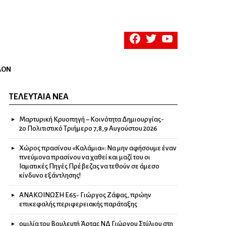
facebook
twitter
youtube
ΛΟΝ
ΤΕΛΕΥΤΑΊΑ ΝΈΑ
Μαρτυρική Κρυοπηγή – Κοινότητα Δημιουργίας-
2ο Πολιτιστικό Τριήμερο 7,8,9 Αυγούστου 2026
Χώρος πρασίνου «Καλάμια»: Να μην αφήσουμε έναν
πνεύμονα πρασίνου να χαθεί και μαζί του οι
Ιαματικές Πηγές Πρέβεζας να τεθούν σε άμεσο
κίνδυνο εξάντλησης!
ΑΝΑΚΟΙΝΩΣΗ Ε65- Γιώργος Ζάψας, πρώην
επικεφαλής περιφερειακής παράταξης
ομιλία του Βουλευτή Άρτας ΝΔ Γιώργου Στύλιου στη