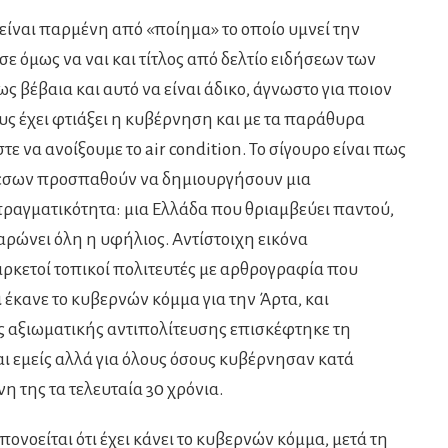
ίναι παρμένη από «ποίημα» το οποίο υμνεί την
ε όμως να ναι και τίτλος από δελτίο ειδήσεων των
βέβαια και αυτό να είναι άδικο, άγνωστο για ποιον
υς έχει φτιάξει η κυβέρνηση και με τα παράθυρα
ε να ανοίξουμε το air condition. Το σίγουρο είναι πως
μέσων προσπαθούν να δημιουργήσουν μια
ραγματικότητα: μια Ελλάδα που θριαμβεύει παντού,
ρώνει όλη η υφήλιος. Αντίστοιχη εικόνα
κετοί τοπικοί πολιτευτές με αρθρογραφία που
 έκανε το κυβερνών κόμμα για την Άρτα, και
ης αξιωματικής αντιπολίτευσης επισκέφτηκε τη
αι εμείς αλλά για όλους όσους κυβέρνησαν κατά
η της τα τελευταία 30 χρόνια.
πονοείται ότι έχει κάνει το κυβερνών κόμμα, μετά τη