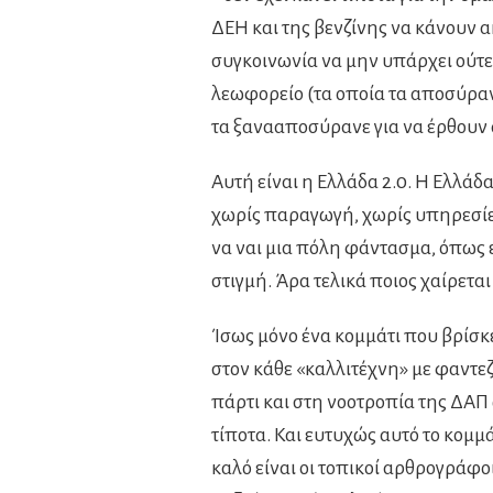
ΔΕΗ και της βενζίνης να κάνουν 
συγκοινωνία να μην υπάρχει ούτε γ
λεωφορείο (τα οποία τα αποσύρανε
τα ξανααποσύρανε για να έρθουν 
Αυτή είναι η Ελλάδα 2.0. Η Ελλά
χωρίς παραγωγή, χωρίς υπηρεσίες,
να ναι μια πόλη φάντασμα, όπως 
στιγμή. Άρα τελικά ποιος χαίρεται
Ίσως μόνο ένα κομμάτι που βρίσκε
στον κάθε «καλλιτέχνη» με φαντεζ
πάρτι και στη νοοτροπία της ΔΑΠ
τίποτα. Και ευτυχώς αυτό το κομ
καλό είναι οι τοπικοί αρθρογράφοι