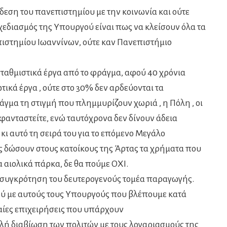
νδεση του πανεπιστημίου με την κοινωνία και ούτε
χεδιασμός της Υπουργού είναι πως να κλείσουν όλα τα
πιστημίου Ιωαννίνων, ούτε καν Πανεπιστήμιο
τισταθμιστικά έργα από το φράγμα, αφού 40 χρόνια
τικά έργα , ούτε στο 30% δεν αρδεύονται τα
γμα τη στιγμή που πλημμυρίζουν χωριά , η Πόλη , οι
 φανταστείτε, ενώ ταυτόχρονα δεν δίνουν άδεια
κι αυτό τη σειρά του για το επόμενο Μεγάλο
ας δώσουν στους κατοίκους της Άρτας τα χρήματα που
α αιολικά πάρκα, δε θα πούμε ΟΧΙ.
ανασυγκρότηση του δευτερογενούς τομέα παραγωγής.
ύ με αυτούς τους Υπουργούς που βλέπουμε κατά
ταίες επιχειρήσεις που υπάρχουν
μαλή διαβίωση των πολιτών με τους λογαριασμούς της