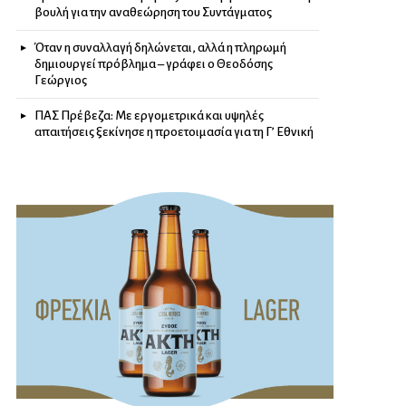
βουλή για την αναθεώρηση του Συντάγματος
Όταν η συναλλαγή δηλώνεται, αλλά η πληρωμή
δημιουργεί πρόβλημα – γράφει ο Θεοδόσης
Γεώργιος
ΠΑΣ Πρέβεζα: Με εργομετρικά και υψηλές
απαιτήσεις ξεκίνησε η προετοιμασία για τη Γ’ Εθνική