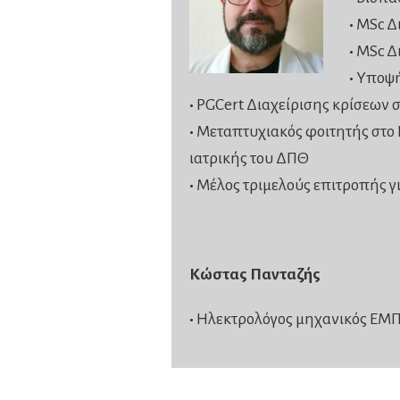
•
MSc Δ
•
MSc Δ
•
Υποψή
•
PGCert Διαχείρισης κρίσεων 
•
Μεταπτυχιακός φοιτητής στο 
ιατρικής του ΔΠΘ
•
Mέλος τριμελούς επιτροπής γ
Κώστας Πανταζής
•
Ηλεκτρολόγος μηχανικός ΕΜ