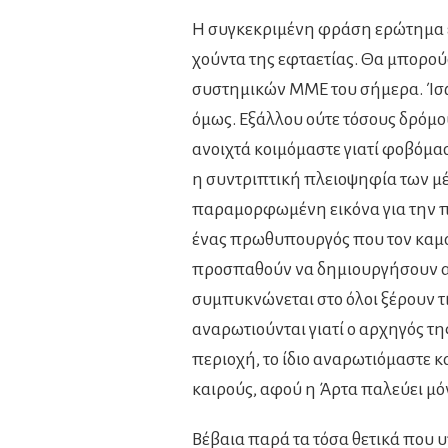
Η συγκεκριμένη φράση ερώτημα ε
χούντα της εφταετίας. Θα μπορούσ
συστημικών ΜΜΕ του σήμερα. Ίσως 
όμως. Εξάλλου ούτε τόσους δρόμο
ανοιχτά κοιμόμαστε γιατί φοβόμαστ
η συντριπτική πλειοψηφία των 
παραμορφωμένη εικόνα για την π
ένας πρωθυπουργός που τον καμα
προσπαθούν να δημιουργήσουν αρ
συμπυκνώνεται στο όλοι ξέρουν τι
αναρωτιούνται γιατί ο αρχηγός τ
περιοχή, το ίδιο αναρωτιόμαστε κ
καιρούς, αφού η Άρτα παλεύει μόν
Βέβαια παρά τα τόσα θετικά που υ