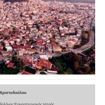
 Χριστοδούλου
θολόγος/Εργαστηριακός Ιατρός