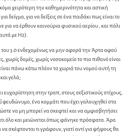
ακόμα χειρότερη την καθημερινότητα και αστική
ια δείγμα, για να δείξεις σε ένα παιδάκι πως είναι το
 για να έρθουν καινούρια φυσικού αερίου , και πάλι
αυτά με Η2).
δα του 3.0 ενδεχομένως να μην αφορά την Άρτα αφού
 χωρίς δομές, χωρίς νοσοκομείο το πιο πιθανό είναι
είναι πάνω κάτω πλέον τα χωριά του νομού αυτή τη
 και γελά;
ι ευχαρίστηση στην τραπ, στους σεξιστικούς στίχους,
ί ψευδώνυμο, ένα κομμάτι που έχει γαλουχηθεί στα
 ώστε να μη μπορεί να σκεφτεί και να αμφισβητήσει
μάτι όλο και μειώνεται όπως φάνηκε πρόσφατα. Άρα
 να σκέφτονται τι γράφουν, γιατί αντί για ψήφους θα