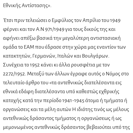
Εθνικής Αντίστασης».
Έτσι πριν τελειώσει ο Εμφύλιος τον Απρίλιο του 1949
φέρνει και τον Α.Ν 971/1949 για τους δικούς της και
αφήνει απέξω βασικά την μεγαλύτερη αντιστασιακή
ομάδα το ΕΑΜ που έδρασε στην χώρα μας εναντίον των
κατακτητών, Γερμανών, Ιταλών και Βουλγάρων.
Συνέχεια το 1952 κάνει κι άλλα ρουσφέτια με τον
2272/1952. Μεταξύ των άλλων έγραφε αυτός ο Νόμος στο
τελευταίο άρθρο του «τα αντεθνικώς διατελέσαντα εις
εθνικά εδάφη διατελέσαντα υπό καθεστώς εχθρικής
κατοχής κατά την περίοδο 1941-1945 άτομα ή τμήματα ή
οργανώσεις και τα μέλη αυτών Η ιδιότης τινός ως μέλους
αντεθνικώς δράσαντος τμήματος η οργανώσεως ή ως
μεμονωμένος αντεθνικώς δράσαντος βεβαιούται υπό της