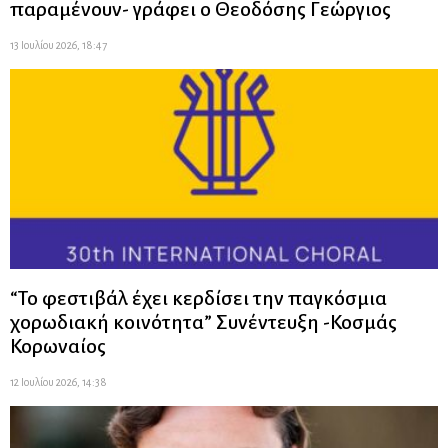
παραμένουν- γράφει ο Θεοδόσης Γεώργιος
13 Ιουλίου 2026, 18:47
“Το φεστιβάλ έχει κερδίσει την παγκόσμια
χορωδιακή κοινότητα” Συνέντευξη -Κοσμάς
Κορωναίος
12 Ιουλίου 2026, 14:38