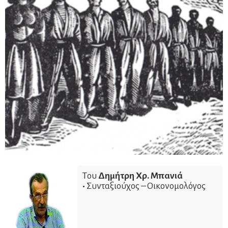
Tου
Δημήτρη Χρ. Μπανιά
•
Συνταξιούχος – Οικονομολόγος