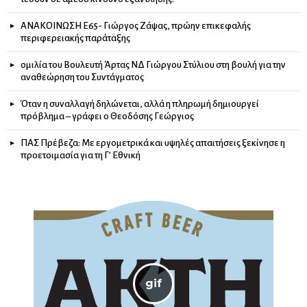
ΑΝΑΚΟΙΝΩΣΗ Ε65- Γιώργος Ζάψας, πρώην επικεφαλής
περιφερειακής παράταξης
ομιλία του Βουλευτή Άρτας ΝΔ Γιώργου Στύλιου στη βουλή για την
αναθεώρηση του Συντάγματος
Όταν η συναλλαγή δηλώνεται, αλλά η πληρωμή δημιουργεί
πρόβλημα – γράφει ο Θεοδόσης Γεώργιος
ΠΑΣ Πρέβεζα: Με εργομετρικά και υψηλές απαιτήσεις ξεκίνησε η
προετοιμασία για τη Γ’ Εθνική