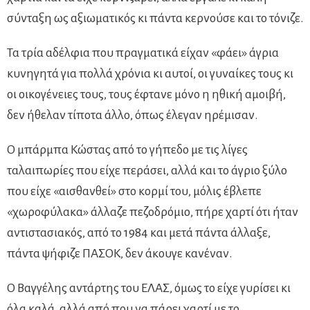
σύνταξη ως αξιωματικός κι πάντα κερνούσε και το τόνιζε.
Τα τρία αδέλφια που πραγματικά είχαν «φάει» άγρια
κυνηγητά για πολλά χρόνια κι αυτοί, οι γυναίκες τους κι
οι οικογένειες τους, τους έφτανε μόνο η ηθική αμοιβή,
δεν ήθελαν τίποτα άλλο, όπως έλεγαν ηρέμισαν.
Ο μπάρμπα Κώστας από το γήπεδο με τις λίγες
ταλαιπωρίες που είχε περάσει, αλλά και το άγριο ξύλο
που είχε «αισθανθεί» στο κορμί του, μόλις έβλεπε
«χωροφύλακα» άλλαζε πεζοδρόμιο, πήρε χαρτί ότι ήταν
αντιστασιακός, από το 1984 και μετά πάντα άλλαξε,
πάντα ψήφιζε ΠΑΣΟΚ, δεν άκουγε κανέναν.
Ο Βαγγέλης αντάρτης του ΕΛΑΣ, όμως το είχε γυρίσει κι
όλα καλά, αλλά από που να πάρει χαρτί με το