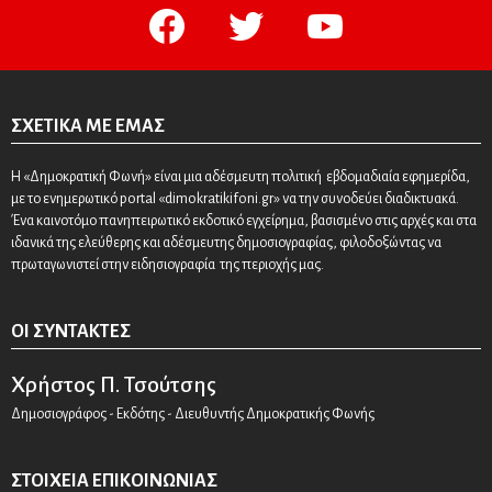
facebook
twitter
youtube
ΣΧΕΤΙΚΆ ΜΕ ΕΜΆΣ
Η «Δημοκρατική Φωνή» είναι μια αδέσμευτη πολιτική εβδομαδιαία εφημερίδα,
με το ενημερωτικό portal «dimokratikifoni.gr» να την συνοδεύει διαδικτυακά.
Ένα καινοτόμο πανηπειρωτικό εκδοτικό εγχείρημα, βασισμένο στις αρχές και στα
ιδανικά της ελεύθερης και αδέσμευτης δημοσιογραφίας, φιλοδοξώντας να
πρωταγωνιστεί στην ειδησιογραφία της περιοχής μας.
ΟΙ ΣΥΝΤΆΚΤΕΣ
Χρήστος Π. Τσούτσης
Δημοσιογράφος - Εκδότης - Διευθυντής Δημοκρατικής Φωνής
ΣΤΟΙΧΕΊΑ ΕΠΙΚΟΙΝΩΝΊΑΣ