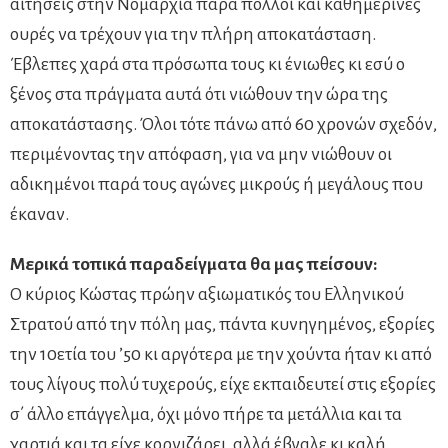
αιτήσεις στην Νομαρχία πάρα πολλοί και καθημερινές
ουρές να τρέχουν για την πλήρη αποκατάσταση.
Έβλεπες χαρά στα πρόσωπα τους κι ένιωθες κι εσύ ο
ξένος στα πράγματα αυτά ότι νιώθουν την ώρα της
αποκατάστασης. Όλοι τότε πάνω από 60 χρονών σχεδόν,
περιμένοντας την απόφαση, για να μην νιώθουν οι
αδικημένοι παρά τους αγώνες μικρούς ή μεγάλους που
έκαναν.
Μερικά τοπικά παραδείγματα θα μας πείσουν:
Ο κύριος Κώστας πρώην αξιωματικός του Ελληνικού
Στρατού από την πόλη μας, πάντα κυνηγημένος, εξορίες
την 10ετία του ’50 κι αργότερα με την χούντα ήταν κι από
τους λίγους πολύ τυχερούς, είχε εκπαιδευτεί στις εξορίες
σ΄ άλλο επάγγελμα, όχι μόνο πήρε τα μετάλλια και τα
χαρτιά και τα είχε κορνιζάρει, αλλά έβγαλε κι καλή