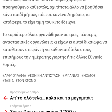
προηγούμενο καθεστώς, όχι τίποτα άλλο να βοηθήσει
κάνα παιδί μήπως πάει σε κανένα Δημόσιο, τα
κατάφερε, το είχε τιμή του κι το έδειχνε.
Το κυριότερο όλοι οργανώθηκαν σε τρεις, τέσσερις
αντιστασιακές οργανώσεις κι είχαν κι αυτοί δικαίωμα να
καταθέτουν στεφάνι ή να κάθονται δίπλα στους
επισήμους την ημέρα της γιορτής ή τις άλλες Εθνικές
Εορτές.
ΑΡΘΡΟΓΡΑΦΊΑ
ΕΘΝΙΚΉ ΑΝΤΊΣΤΑΣΗ
ΜΠΑΝΙΆΣ
ΝΌΜΟΣ
ΤΑΞΊΔΙ ΣΤΟΝ ΧΡΌΝΟ
Προηγούμενο άρθρο
See
Απ΄το ολότελα… καλά και τα μεγαμπάιτ
more
Επόμενο άρθρο
Συνεχίζονται με ακόμη 2.700 μ.