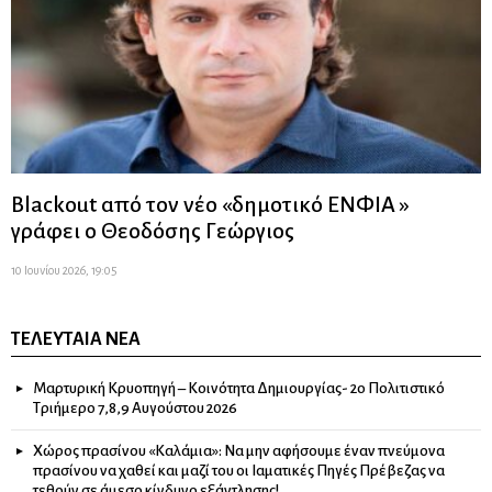
Blackout από τον νέο «δημοτικό ΕΝΦΙΑ »
γράφει ο Θεοδόσης Γεώργιος
10 Ιουνίου 2026, 19:05
ΤΕΛΕΥΤΑΊΑ ΝΈΑ
Μαρτυρική Κρυοπηγή – Κοινότητα Δημιουργίας- 2ο Πολιτιστικό
Τριήμερο 7,8,9 Αυγούστου 2026
Χώρος πρασίνου «Καλάμια»: Να μην αφήσουμε έναν πνεύμονα
πρασίνου να χαθεί και μαζί του οι Ιαματικές Πηγές Πρέβεζας να
τεθούν σε άμεσο κίνδυνο εξάντλησης!