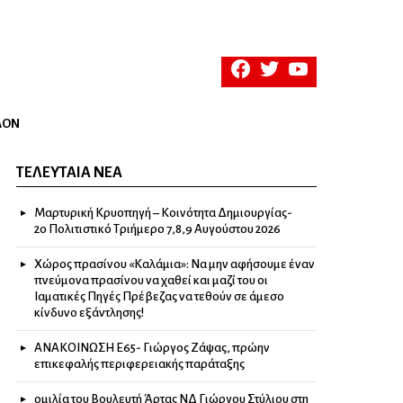
facebook
twitter
youtube
ΛΟΝ
ΤΕΛΕΥΤΑΊΑ ΝΈΑ
Μαρτυρική Κρυοπηγή – Κοινότητα Δημιουργίας-
2ο Πολιτιστικό Τριήμερο 7,8,9 Αυγούστου 2026
Χώρος πρασίνου «Καλάμια»: Να μην αφήσουμε έναν
πνεύμονα πρασίνου να χαθεί και μαζί του οι
Ιαματικές Πηγές Πρέβεζας να τεθούν σε άμεσο
κίνδυνο εξάντλησης!
ΑΝΑΚΟΙΝΩΣΗ Ε65- Γιώργος Ζάψας, πρώην
επικεφαλής περιφερειακής παράταξης
ομιλία του Βουλευτή Άρτας ΝΔ Γιώργου Στύλιου στη