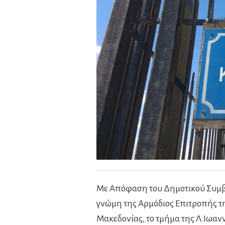
Με Απόφαση του Δημοτικού Συμβ
γνώμη της Αρμόδιος Επιτροπής τ
Μακεδονίας, το τμήμα της Λ.Ιωαν