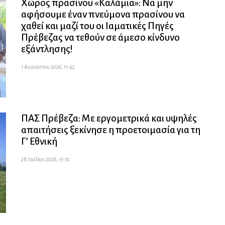
Χώρος πρασίνου «Καλάμια»: Να μην
αφήσουμε έναν πνεύμονα πρασίνου να
χαθεί και μαζί του οι Ιαματικές Πηγές
Πρέβεζας να τεθούν σε άμεσο κίνδυνο
εξάντλησης!
1 Αυγούστου 2026, 11:42
ΠΑΣ Πρέβεζα: Με εργομετρικά και υψηλές
απαιτήσεις ξεκίνησε η προετοιμασία για τη
Γ’ Εθνική
28 Ιουλίου 2026, 13:10