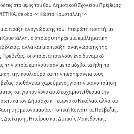
δότες στο ύψος του 8ου Δημοτικού Σχολείου Πρέβεζας
ΙΣΤΙΚΑ, σε οδό << Κώστα Κρυστάλλη >>.
ια πράξη αναγνώρισης του Ηπειρώτη ποιητή, με
 Κρυστάλλη, ο οποίος υπήρξε μια εμβληματική
βέλειας, αλλά και μια πράξη αναγνώρισης της
Πρέβεζας, οι οποίοι αποτελούν ένα δυναμικό
ς, την οποία εμπλούτισαν με το μόχθο, τα ήθη, τα
μική, την κουλτούρα και την περηφάνεια τους.
ζας, αισθάνεται χαρούμενος για την ικανοποίηση
ματος και για τον λόγο αυτό ευχαριστεί θερμά την
σωπικά τον Δήμαρχο κ. Γεωργάκο Νικόλαο, αλλά και
αση της μετονομασίας (Τοπική Κοινότητα Πρέβεζας,
 Διοίκησης Ηπείρου και Δυτικής Μακεδονίας,