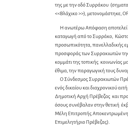
της με την οδό Συρράκου (σηματο
<<Βλάχικο >>), μετονομάστηκε, ΟΡ
Η ανωτέρω Απόφαση αποτελεί μ
καταγωγή από το Συρράκο, Κώστα
προσωπικότητα, πανελλαδικής εμ
προσφοράς των Συρρακιωτών της 
κομμάτι της τοπικής κοινωνίας μα
έθιμα, την παραγωγική τους δυνα
Ο Σύνδεσμος Συρρακιωτών Πρέβε
ενός δικαίου και διαχρονικού αιτή
Δημοτική Αρχή Πρέβεζας και προ
όσους συνέβαλαν στην θετική έκβ
Μέλη Επιτροπής Αποκεντρωμένης
Επιμελητήριο Πρέβεζας).