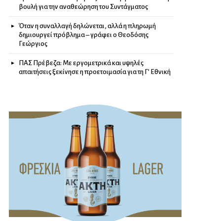
βουλή για την αναθεώρηση του Συντάγματος
Όταν η συναλλαγή δηλώνεται, αλλά η πληρωμή
δημιουργεί πρόβλημα – γράφει ο Θεοδόσης
Γεώργιος
ΠΑΣ Πρέβεζα: Με εργομετρικά και υψηλές
απαιτήσεις ξεκίνησε η προετοιμασία για τη Γ’ Εθνική