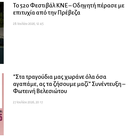
Το 52ο Φεστιβάλ ΚΝΕ – Οδηγητή πέρασε με
επιτυχία από την Πρέβεζα
28 Ιουλίου 2026, 12:45
”Στα τραγούδια μας χωράνε όλα όσα
αγαπάμε, ας τα ζήσουμε μαζί” Συνέντευξη –
Φωτεινή Βελεσιώτου
27 Ιουλίου 2026, 20:17