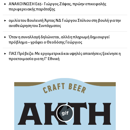
ΑΝΑΚΟΙΝΩΣΗ Ε65- Γιώργος Ζάψας, πρώην επικεφαλής
περιφερειακής παράταξης
ομιλία του Βουλευτή Άρτας ΝΔ Γιώργου Στύλιου στη βουλή για την
αναθεώρηση του Συντάγματος
Όταν η συναλλαγή δηλώνεται, αλλά η πληρωμή δημιουργεί
πρόβλημα – γράφει ο Θεοδόσης Γεώργιος
ΠΑΣ Πρέβεζα: Με εργομετρικά και υψηλές απαιτήσεις ξεκίνησε η
προετοιμασία για τη Γ’ Εθνική