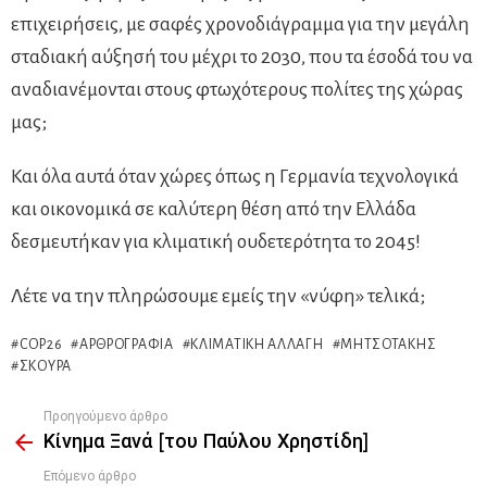
επιχειρήσεις, με σαφές χρονοδιάγραμμα για την μεγάλη
σταδιακή αύξησή του μέχρι το 2030, που τα έσοδά του να
αναδιανέμονται στους φτωχότερους πολίτες της χώρας
μας;
Και όλα αυτά όταν χώρες όπως η Γερμανία τεχνολογικά
και οικονομικά σε καλύτερη θέση από την Ελλάδα
δεσμευτήκαν για κλιματική ουδετερότητα το 2045!
Λέτε να την πληρώσουμε εμείς την «νύφη» τελικά;
COP26
ΑΡΘΡΟΓΡΑΦΊΑ
ΚΛΙΜΑΤΙΚΉ ΑΛΛΑΓΉ
ΜΗΤΣΟΤΆΚΗΣ
ΣΚΟΎΡΑ
Προηγούμενο άρθρο
See
Κίνημα Ξανά [του Παύλου Χρηστίδη]
more
Επόμενο άρθρο