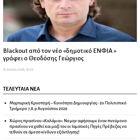
Blackout από τον νέο «δημοτικό ΕΝΦΙΑ »
γράφει ο Θεοδόσης Γεώργιος
10 Ιουνίου 2026, 19:05
ΤΕΛΕΥΤΑΊΑ ΝΈΑ
Μαρτυρική Κρυοπηγή – Κοινότητα Δημιουργίας- 2ο Πολιτιστικό
Τριήμερο 7,8,9 Αυγούστου 2026
Χώρος πρασίνου «Καλάμια»: Να μην αφήσουμε έναν πνεύμονα
πρασίνου να χαθεί και μαζί του οι Ιαματικές Πηγές Πρέβεζας να
τεθούν σε άμεσο κίνδυνο εξάντλησης!