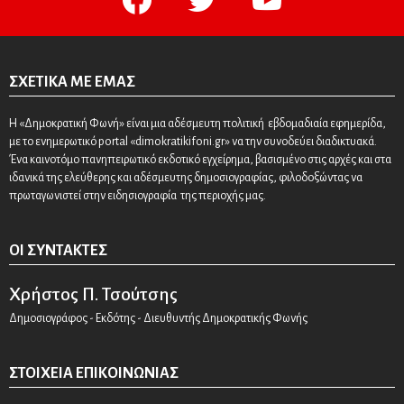
ΣΧΕΤΙΚΆ ΜΕ ΕΜΆΣ
Η «Δημοκρατική Φωνή» είναι μια αδέσμευτη πολιτική εβδομαδιαία εφημερίδα,
με το ενημερωτικό portal «dimokratikifoni.gr» να την συνοδεύει διαδικτυακά.
Ένα καινοτόμο πανηπειρωτικό εκδοτικό εγχείρημα, βασισμένο στις αρχές και στα
ιδανικά της ελεύθερης και αδέσμευτης δημοσιογραφίας, φιλοδοξώντας να
πρωταγωνιστεί στην ειδησιογραφία της περιοχής μας.
ΟΙ ΣΥΝΤΆΚΤΕΣ
Χρήστος Π. Τσούτσης
Δημοσιογράφος - Εκδότης - Διευθυντής Δημοκρατικής Φωνής
ΣΤΟΙΧΕΊΑ ΕΠΙΚΟΙΝΩΝΊΑΣ