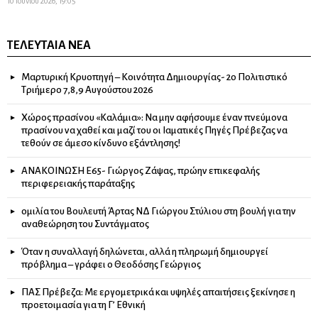
10 Ιουνίου 2026, 19:05
ΤΕΛΕΥΤΑΊΑ ΝΈΑ
Μαρτυρική Κρυοπηγή – Κοινότητα Δημιουργίας- 2ο Πολιτιστικό
Τριήμερο 7,8,9 Αυγούστου 2026
Χώρος πρασίνου «Καλάμια»: Να μην αφήσουμε έναν πνεύμονα
πρασίνου να χαθεί και μαζί του οι Ιαματικές Πηγές Πρέβεζας να
τεθούν σε άμεσο κίνδυνο εξάντλησης!
ΑΝΑΚΟΙΝΩΣΗ Ε65- Γιώργος Ζάψας, πρώην επικεφαλής
περιφερειακής παράταξης
ομιλία του Βουλευτή Άρτας ΝΔ Γιώργου Στύλιου στη βουλή για την
αναθεώρηση του Συντάγματος
Όταν η συναλλαγή δηλώνεται, αλλά η πληρωμή δημιουργεί
πρόβλημα – γράφει ο Θεοδόσης Γεώργιος
ΠΑΣ Πρέβεζα: Με εργομετρικά και υψηλές απαιτήσεις ξεκίνησε η
προετοιμασία για τη Γ’ Εθνική