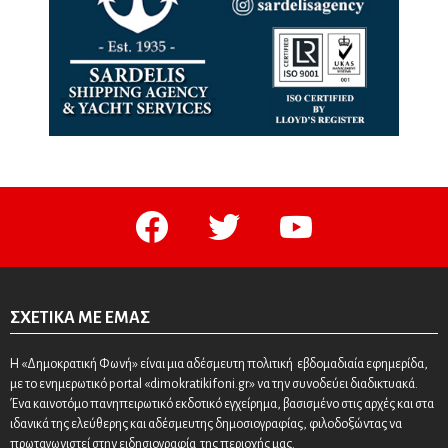
facebook
twitter
youtube
ΣΧΕΤΙΚΆ ΜΕ ΕΜΆΣ
Η «Δημοκρατική Φωνή» είναι μια αδέσμευτη πολιτική εβδομαδιαία εφημερίδα,
με το ενημερωτικό portal «dimokratikifoni.gr» να την συνοδεύει διαδικτυακά.
Ένα καινοτόμο πανηπειρωτικό εκδοτικό εγχείρημα, βασισμένο στις αρχές και στα
ιδανικά της ελεύθερης και αδέσμευτης δημοσιογραφίας, φιλοδοξώντας να
πρωταγωνιστεί στην ειδησιογραφία της περιοχής μας.