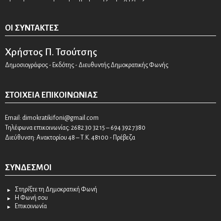
ΟΙ ΣΥΝΤΆΚΤΕΣ
Χρήστος Π. Τσούτσης
Δημοσιογράφος - Εκδότης - Διευθυντής Δημοκρατικής Φωνής
ΣΤΟΙΧΕΊΑ ΕΠΙΚΟΙΝΩΝΊΑΣ
Email:
dimokratikifoni@gmail.com
Τηλέφωνα επικοινωνίας: 2682 30 32 15 – 694 392 7380
Διεύθυνση: Ανακτορίου 48 – Τ.Κ. 48100 - Πρέβεζα
ΣΎΝΔΕΣΜΟΙ
Στηρίξτε τη Δημοκρατική Φωνή
Η Φωνή σου
Επικοινωνία