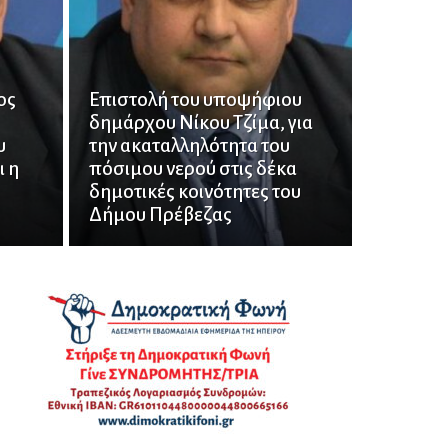
ος
Επιστολή του υποψήφιου
δημάρχου Νίκου Τζίμα, για
υ
την ακαταλληλότητα του
 η
πόσιμου νερού στις δέκα
δημοτικές κοινότητες του
Δήμου Πρέβεζας