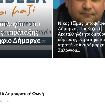
αι λογότυπου
Νίκος Τζίμας (υποψήφι
Δήμαρχος Πρέβεζας) |
ής παράταξης
Ακαταλληλότητα δικτύο
ήφιο Δήμαρχο
ύδρευσης…ντράπηκε και
ντροπή κε Αντιδήμαρχε
Ζαλόγγου…
ΙΑ Δημοκρατική Φωνή
3, 13:10