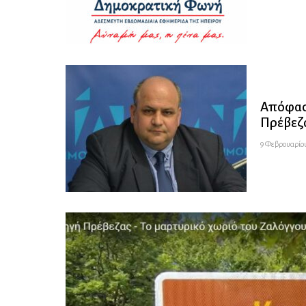
Απόφαση
Πρέβεζα
9 Φεβρουαρίου