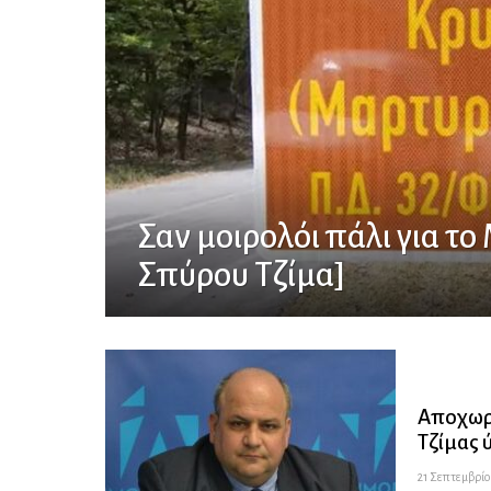
Σαν μοιρολόι πάλι για το
Σπύρου Τζίμα]
Αποχωρ
Τζίμας 
21 Σεπτεμβρίου