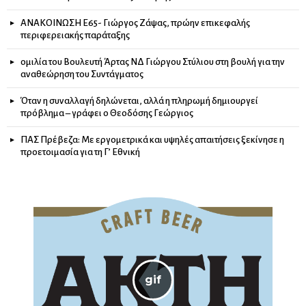
ΑΝΑΚΟΙΝΩΣΗ Ε65- Γιώργος Ζάψας, πρώην επικεφαλής
περιφερειακής παράταξης
ομιλία του Βουλευτή Άρτας ΝΔ Γιώργου Στύλιου στη βουλή για την
αναθεώρηση του Συντάγματος
Όταν η συναλλαγή δηλώνεται, αλλά η πληρωμή δημιουργεί
πρόβλημα – γράφει ο Θεοδόσης Γεώργιος
ΠΑΣ Πρέβεζα: Με εργομετρικά και υψηλές απαιτήσεις ξεκίνησε η
προετοιμασία για τη Γ’ Εθνική