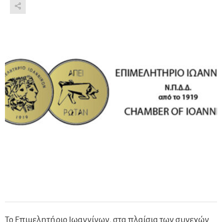
Το Επιμελητήριο Ιωαννίνων, στα πλαίσια των συνεχών