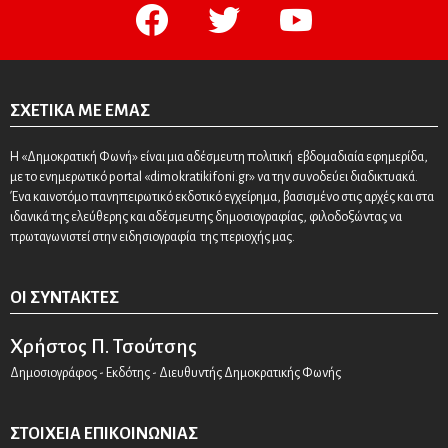
facebook
twitter
youtube
ΣΧΕΤΙΚΆ ΜΕ ΕΜΆΣ
Η «Δημοκρατική Φωνή» είναι μια αδέσμευτη πολιτική εβδομαδιαία εφημερίδα,
με το ενημερωτικό portal «dimokratikifoni.gr» να την συνοδεύει διαδικτυακά.
Ένα καινοτόμο πανηπειρωτικό εκδοτικό εγχείρημα, βασισμένο στις αρχές και στα
ιδανικά της ελεύθερης και αδέσμευτης δημοσιογραφίας, φιλοδοξώντας να
πρωταγωνιστεί στην ειδησιογραφία της περιοχής μας.
ΟΙ ΣΥΝΤΆΚΤΕΣ
Χρήστος Π. Τσούτσης
Δημοσιογράφος - Εκδότης - Διευθυντής Δημοκρατικής Φωνής
ΣΤΟΙΧΕΊΑ ΕΠΙΚΟΙΝΩΝΊΑΣ