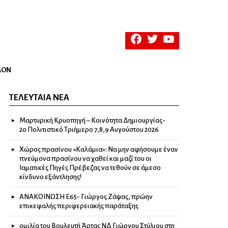
facebook
twitter
youtube
ΛΟΝ
ΤΕΛΕΥΤΑΊΑ ΝΈΑ
Μαρτυρική Κρυοπηγή – Κοινότητα Δημιουργίας-
2ο Πολιτιστικό Τριήμερο 7,8,9 Αυγούστου 2026
Χώρος πρασίνου «Καλάμια»: Να μην αφήσουμε έναν
πνεύμονα πρασίνου να χαθεί και μαζί του οι
Ιαματικές Πηγές Πρέβεζας να τεθούν σε άμεσο
κίνδυνο εξάντλησης!
ΑΝΑΚΟΙΝΩΣΗ Ε65- Γιώργος Ζάψας, πρώην
επικεφαλής περιφερειακής παράταξης
ομιλία του Βουλευτή Άρτας ΝΔ Γιώργου Στύλιου στη