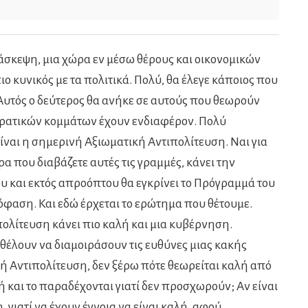
σκεψη, μια χώρα εν μέσω θέρους και οικονομικών
ιο κυνικός με τα πολιτικά. Πολύ, θα έλεγε κάποιος που
 Αυτός ο δεύτερος θα ανήκε σε αυτούς που θεωρούν
κρατικών κομμάτων έχουν ενδιαφέρον. Πολύ
ίναι η σημερινή Αξιωματική Αντιπολίτευση. Ναι για
α που διαβάζετε αυτές τις γραμμές, κάνει την
υ και εκτός απροόπτου θα εγκρίνει το Πρόγραμμά του
όφαση. Και εδώ έρχεται το ερώτημα που θέτουμε.
ολίτευση κάνει πιο καλή και μια κυβέρνηση.
θέλουν να διαμοιράσουν τις ευθύνες μιας κακής
 Αντιπολίτευση, δεν ξέρω πότε θεωρείται καλή από
λή και το παραδέχονται γιατί δεν προσχωρούν; Αν είναι
 γιατί να έχουν έγνοια να είναι καλή, αφού