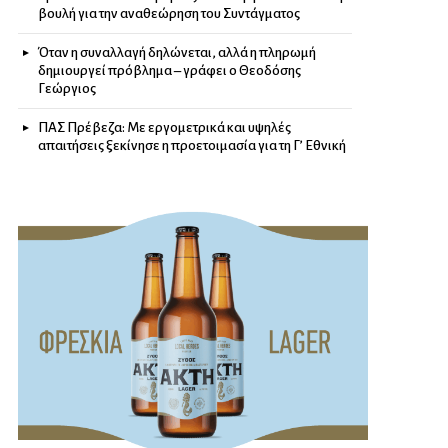
βουλή για την αναθεώρηση του Συντάγματος
Όταν η συναλλαγή δηλώνεται, αλλά η πληρωμή
δημιουργεί πρόβλημα – γράφει ο Θεοδόσης
Γεώργιος
ΠΑΣ Πρέβεζα: Με εργομετρικά και υψηλές
απαιτήσεις ξεκίνησε η προετοιμασία για τη Γ’ Εθνική