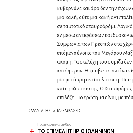
κυβερνάνε και άρα δεν την έχουν 
μια καλή, ούτε μια κακή αντιπολί
σε ταυτοτικό σταυροδρόμι. Λογικ
εν μέσω αντιφάσεων και δυσκολιώ
Συμφωνία των Πρεσπών στα χέρια 
επόμενο ένοικο του Μεγάρου Μαξίμ
ακόμη. Τα στελέχη του συριζα δεν
κατάφεραν. Η κουβέντα αντί να είν
μια μετέωρη αντιπολίτευση. Που
και ο ριζοσπάστης. Ο Κατσιφάρας 
επιλέξει. Το ερώτημα είναι, με πόσ
ΜΑΝΙΆΤΗΣ
ΠΑΡΕΜΒΆΣΕΙΣ
Προηγούμενο άρθρο
See
ΤΟ ΕΠΙΜΕΛΗΤΗΡΙΟ ΙΩΑΝΝΙΝΩΝ
more