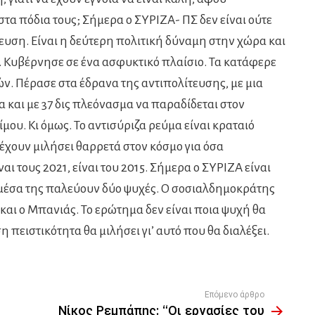
στα πόδια τους; Σήμερα ο ΣΥΡΙΖΑ- ΠΣ δεν είναι ούτε
τευση. Είναι η δεύτερη πολιτική δύναμη στην χώρα και
ό. Κυβέρνησε σε ένα ασφυκτικό πλαίσιο. Τα κατάφερε
ν. Πέρασε στα έδρανα της αντιπολίτευσης, με μια
και με 37 δις πλεόνασμα να παραδίδεται στον
ου. Κι όμως. Το αντισύριζα ρεύμα είναι κραταιό
 έχουν μιλήσει θαρρετά στον κόσμο για όσα
αι τους 2021, είναι του 2015. Σήμερα ο ΣΥΡΙΖΑ είναι
 μέσα της παλεύουν δύο ψυχές. Ο σοσιαλδημοκράτης
και ο Μπανιάς. Το ερώτημα δεν είναι ποια ψυχή θα
η πειστικότητα θα μιλήσει γι’ αυτό που θα διαλέξει.
Επόμενο άρθρο
Νίκος Ρεμπάπης: “Οι εργασίες του