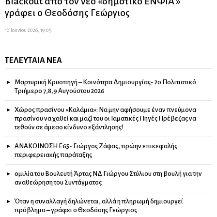
Blackout από τον νέο «δημοτικό ΕΝΦΙΑ »
γράφει ο Θεοδόσης Γεώργιος
10 Ιουνίου 2026, 19:05
ΤΕΛΕΥΤΑΊΑ ΝΈΑ
Μαρτυρική Κρυοπηγή – Κοινότητα Δημιουργίας- 2ο Πολιτιστικό
Τριήμερο 7,8,9 Αυγούστου 2026
Χώρος πρασίνου «Καλάμια»: Να μην αφήσουμε έναν πνεύμονα
πρασίνου να χαθεί και μαζί του οι Ιαματικές Πηγές Πρέβεζας να
τεθούν σε άμεσο κίνδυνο εξάντλησης!
ΑΝΑΚΟΙΝΩΣΗ Ε65- Γιώργος Ζάψας, πρώην επικεφαλής
περιφερειακής παράταξης
ομιλία του Βουλευτή Άρτας ΝΔ Γιώργου Στύλιου στη βουλή για την
αναθεώρηση του Συντάγματος
Όταν η συναλλαγή δηλώνεται, αλλά η πληρωμή δημιουργεί
πρόβλημα – γράφει ο Θεοδόσης Γεώργιος