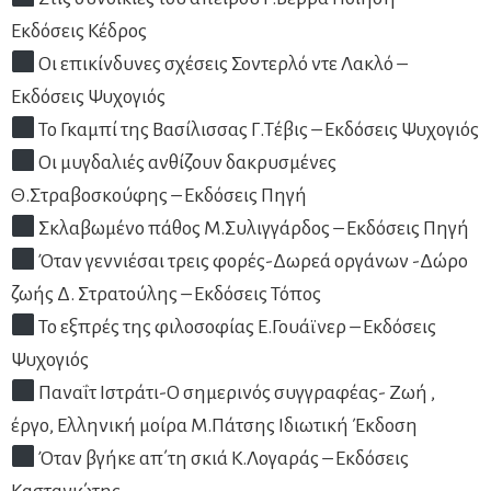
Εκδόσεις Κέδρος
Οι επικίνδυνες σχέσεις Σοντερλό ντε Λακλό –
Εκδόσεις Ψυχογιός
Το Γκαμπί της Βασίλισσας Γ.Τέβις – Εκδόσεις Ψυχογιός
Οι μυγδαλιές ανθίζουν δακρυσμένες
Θ.Στραβοσκούφης – Εκδόσεις Πηγή
Σκλαβωμένο πάθος Μ.Συλιγγάρδος – Εκδόσεις Πηγή
Όταν γεννιέσαι τρεις φορές-Δωρεά οργάνων -Δώρο
ζωής Δ. Στρατούλης – Εκδόσεις Τόπος
Το εξπρές της φιλοσοφίας Ε.Γουάϊνερ – Εκδόσεις
Ψυχογιός
Παναΐτ Ιστράτι-Ο σημερινός συγγραφέας- Ζωή ,
έργο, Ελληνική μοίρα Μ.Πάτσης Ιδιωτική Έκδοση
Όταν βγήκε απ΄τη σκιά Κ.Λογαράς – Εκδόσεις