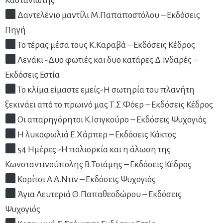
Καστανιώτης
Δαντελένιο μαντίλι Μ.Παπαποστόλου – Εκδόσεις
Πηγή
Το τέρας μέσα τους Κ.Καραβά – Εκδόσεις Κέδρος
Λενάκι -Δυο φωτιές και δυο κατάρες Δ.Ινδαρές –
Εκδόσεις Εστία
Το κλίμα είμαστε εμείς-Η σωτηρία του πλανήτη
ξεκινάει από το πρωινό μας Τ.Σ.Φόερ – Εκδόσεις Κέδρος
Οι απαρηγόρητοι Κ.Ισιγκούρο – Εκδόσεις Ψυχογιός
Η λυκοφωλιά Ε.Χάρπερ – Εκδόσεις Κάκτος
54 Ημέρες -Η πολιορκία και η άλωση της
Κωνσταντινούπολης Β.Τσιάμης – Εκδόσεις Κέδρος
Κορίτσι Α Α.Ντιν – Εκδόσεις Ψυχογιός
Άγια Λευτεριά Θ.Παπαθεοδώρου – Εκδόσεις
Ψυχογιός