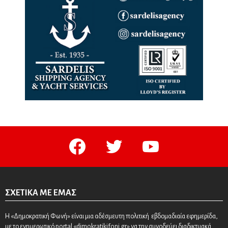
facebook
twitter
youtube
ΣΧΕΤΙΚΆ ΜΕ ΕΜΆΣ
Η «Δημοκρατική Φωνή» είναι μια αδέσμευτη πολιτική εβδομαδιαία εφημερίδα,
με το ενημερωτικό portal «dimokratikifoni.gr» να την συνοδεύει διαδικτυακά.