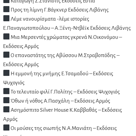
Καταγωγή Σ.Στάνισιτς Εκδόσεις Εστία
Προς τη λίμνη Γ.Βάγκνερ Εκδόσεις Λιβάνης
Λέμε νανουρίσματα -λέμε ιστορίες
Ε.Παναγιωτοπούλου – Α.Ξένη-Ντβέϊκ Εκδόσεις Λιβάνης
Μια Μερσεντές χρώματος γκρενά Ν.Οικονόμου –
Εκδόσεις Αρμός
Ο επαναστάτης της Αβύσσου Μ.Στραβοπόδης –
Εκδόσεις Αρμός
Η εμμονή της μνήμης Ε.Τσαμαδού – Εκδόσεις
Ψυχογιός
Το τελευταίο φιλί Γ.Πολίτης – Εκδόσεις Ψυχογιός
Όθων ή νόθος Α.Πασχάλη – Εκδόσεις Αρμός
Ασημόσπιτο Silver House Κ.Καββαθάς – Εκδόσεις
Αρμός
Οι μούσες της σιωπής Ν.Α.Μανιάτη – Εκδόσεις