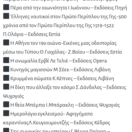
Πέρα από την αιωνιότητα Ι.Ιωάννου – Εκδόσεις Πηγή
Έλληνες ναυτικοί στον Πρώτο Περίπλου της Γης-500
χρόνια από τον Πρώτο Περίπλου της Γης 1519-1522
Π.Ολάγια – Εκδόσεις Εστία
Η Αθήνα τον 19ο αιώνα-Εικόνες μιας οδοιπορίας
μέσω του Τύπου Θ.Γιοχάλας- Ζ.Βαΐου – Εκδόσεις Εστία
Η ανωμαλία Ερβέ Λε Τελιέ – Εκδόσεις Opera
Κυνηγός μαγισσών Μ.Σέεκ – Εκδόσεις Λιβάνη
Κρυμμένα σώματα Κ.Κέπνες – Εκδόσεις Λιβάνη
Η δίκη που άλλαξε τον κόσμο Σ.Δάνδολος – Εκδόσεις
Ψυχογιός
Η θεία Μπέμπα Ι.Μπάρακλη – Εκδόσεις Ψυχογιός
Ημερολόγιο εγκλεισμού- Αφηγήματα
καραντίναςΛ.Κουγιουμουτζής – Εκδόσεις Κέδρος
Στις συνοικίες του απείρου Γ.Βέρρα Ποίηση –