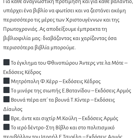
Για κάθε αναγνωστική προτίμηση και για κάθε βαλάντιο,
υπάρχει ένα βιβλίο να φωτίσει και να ζεστάνει ακόμη
περισσότερο τις μέρες των Χριστουγέννων και της
Πρωτοχρονιάς. Ας αποδείξουμε έμπρακτα τη
βιβλιοφιλία μας: διαβάζοντας και χαρίζοντας όσα
περισσότερα βιβλία μπορούμε.
Το έγκλημα του Φθινοπώρου Άντερς ντε λα Μότε –
Εκδόσεις Κέδρος
Μητρόπολη Φ.Κέρρ – Εκδόσεις Κέδρος
Tο μινόρε της σιωπής Ε.Βατανίδου – Εκδόσεις Αρμός
Βουνά πέρα απ΄ τα βουνά Τ.Κίντερ – Εκδόσεις
Δίαυλος
Βρε, άντε και σιχτίρ Μ.Κούλη – Εκδόσεις Αρμός
Το ιερό δέντρο-Στη Βίβλο και στο πολιτισμικό
περιβάλλον του Ισραήλ Ε.Τσιρέλη – Εκδόσεις Αρμός