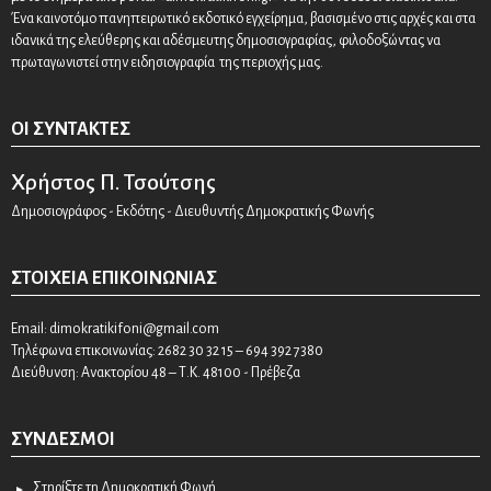
Ένα καινοτόμο πανηπειρωτικό εκδοτικό εγχείρημα, βασισμένο στις αρχές και στα
ιδανικά της ελεύθερης και αδέσμευτης δημοσιογραφίας, φιλοδοξώντας να
πρωταγωνιστεί στην ειδησιογραφία της περιοχής μας.
ΟΙ ΣΥΝΤΆΚΤΕΣ
Χρήστος Π. Τσούτσης
Δημοσιογράφος - Εκδότης - Διευθυντής Δημοκρατικής Φωνής
ΣΤΟΙΧΕΊΑ ΕΠΙΚΟΙΝΩΝΊΑΣ
Email:
dimokratikifoni@gmail.com
Τηλέφωνα επικοινωνίας: 2682 30 32 15 – 694 392 7380
Διεύθυνση: Ανακτορίου 48 – Τ.Κ. 48100 - Πρέβεζα
ΣΎΝΔΕΣΜΟΙ
Στηρίξτε τη Δημοκρατική Φωνή