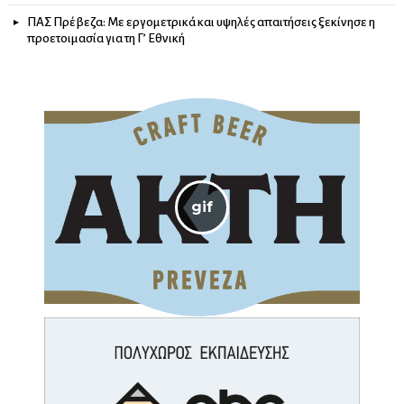
ΠΑΣ Πρέβεζα: Με εργομετρικά και υψηλές απαιτήσεις ξεκίνησε η
προετοιμασία για τη Γ’ Εθνική