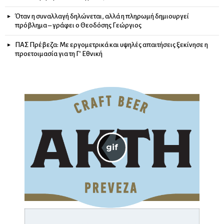
Όταν η συναλλαγή δηλώνεται, αλλά η πληρωμή δημιουργεί
πρόβλημα – γράφει ο Θεοδόσης Γεώργιος
ΠΑΣ Πρέβεζα: Με εργομετρικά και υψηλές απαιτήσεις ξεκίνησε η
προετοιμασία για τη Γ’ Εθνική