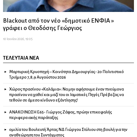
Blackout από τον νέο «δημοτικό ΕΝΦΙΑ »
γράφει ο Θεοδόσης Γεώργιος
10 Ιουνίου 2026, 19:05
ΤΕΛΕΥΤΑΊΑ ΝΈΑ
Μαρτυρική Κρυοπηγή – Κοινότητα Δημιουργίας- 2ο Πολιτιστικό
Τριήμερο 7,8,9 Αυγούστου 2026
Χώρος πρασίνου «Καλάμια»: Να μην αφήσουμε έναν πνεύμονα
πρασίνου να χαθεί και μαζί του οι Ιαματικές Πηγές Πρέβεζας να
τεθούν σε άμεσο κίνδυνο εξάντλησης!
ΑΝΑΚΟΙΝΩΣΗ Ε65- Γιώργος Ζάψας, πρώην επικεφαλής
περιφερειακής παράταξης
ομιλία του Βουλευτή Άρτας ΝΔ Γιώργου Στύλιου στη βουλή για την
αναθεώρηση του Συντάγματος