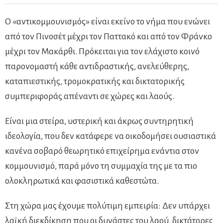
Ο «αντικομμουνισμός» είναι εκείνο το νήμα που ενώνει
από τον Πινοσέτ μέχρι τον Παττακό και από τον Φράνκο
μέχρι τον Μακάρθι. Πρόκειται για τον ελάχιστο κοινό
παρονομαστή κάθε αντιδραστικής, ανελεύθερης,
καταπιεστικής, τρομοκρατικής και δικτατορικής
συμπεριφοράς απέναντι σε χώρες και λαούς.
Είναι μια στείρα, υστερική και άκρως συντηρητική
ιδεολογία, που δεν κατάφερε να οικοδομήσει ουσιαστικά
κανένα σοβαρό θεωρητικό επιχείρημα ενάντια στον
κομμουνισμό, παρά μόνο τη συμμαχία της με τα πιο
ολοκληρωτικά και φασιστικά καθεστώτα.
Στη χώρα μας έχουμε πολύτιμη εμπειρία: Δεν υπάρχει
λαϊκή διεκδίκηση που οι δυνάστες του λαού, δικτάτορες