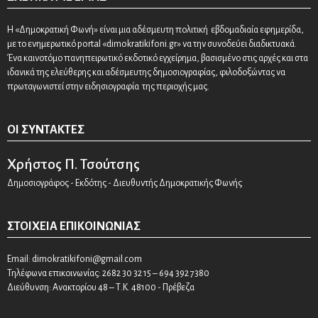
Η «Δημοκρατική Φωνή» είναι μια αδέσμευτη πολιτική εβδομαδιαία εφημερίδα,
με το ενημερωτικό portal «dimokratikifoni.gr» να την συνοδεύει διαδικτυακά.
Ένα καινοτόμο πανηπειρωτικό εκδοτικό εγχείρημα, βασισμένο στις αρχές και στα
ιδανικά της ελεύθερης και αδέσμευτης δημοσιογραφίας, φιλοδοξώντας να
πρωταγωνιστεί στην ειδησιογραφία της περιοχής μας.
ΟΙ ΣΥΝΤΆΚΤΕΣ
Χρήστος Π. Τσούτσης
Δημοσιογράφος - Εκδότης - Διευθυντής Δημοκρατικής Φωνής
ΣΤΟΙΧΕΊΑ ΕΠΙΚΟΙΝΩΝΊΑΣ
Email:
dimokratikifoni@gmail.com
Τηλέφωνα επικοινωνίας: 2682 30 32 15 – 694 392 7380
Διεύθυνση: Ανακτορίου 48 – Τ.Κ. 48100 - Πρέβεζα