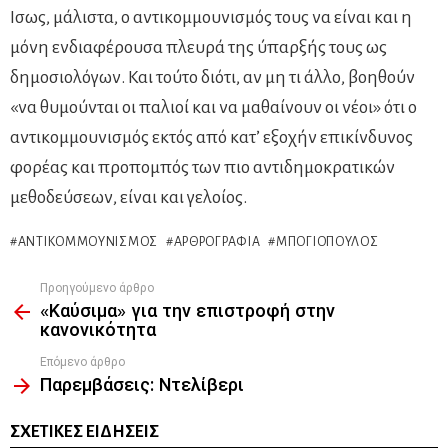
Ισως, μάλιστα, ο αντικομμουνισμός τους να είναι και η
μόνη ενδιαφέρουσα πλευρά της ύπαρξής τους ως
δημοσιολόγων. Και τούτο διότι, αν μη τι άλλο, βοηθούν
«να θυμούνται οι παλιοί και να μαθαίνουν οι νέοι» ότι ο
αντικομμουνισμός εκτός από κατ’ εξοχήν επικίνδυνος
φορέας και προπομπός των πιο αντιδημοκρατικών
μεθοδεύσεων, είναι και γελοίος.
ΑΝΤΙΚΟΜΜΟΥΝΙΣΜΌΣ
ΑΡΘΡΟΓΡΑΦΊΑ
ΜΠΟΓΙΌΠΟΥΛΟΣ
Προηγούμενο άρθρο
See
«Καύσιμα» για την επιστροφή στην
more
κανονικότητα
Επόμενο άρθρο
Παρεμβάσεις: Ντελίβερι
ΣΧΕΤΙΚΈΣ ΕΙΔΉΣΕΙΣ