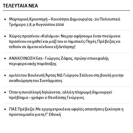
ΤΕΛΕΥΤΑΊΑ ΝΈΑ
Μαρτυρική Κρυοπηγή – Κοινότητα Δημιουργίας- 2ο Πολιτιστικό
Τριήμερο 7,8,9 Αυγούστου 2026
Χώρος πρασίνου «Καλάμια»: Να μην αφήσουμε έναν πνεύμονα
πρασίνου να χαθεί και μαζί του οι Ιαματικές Πηγές Πρέβεζας να
τεθούν σε άμεσο κίνδυνο εξάντλησης!
ΑΝΑΚΟΙΝΩΣΗ Ε65- Γιώργος Ζάψας, πρώην επικεφαλής
περιφερειακής παράταξης
ομιλία του Βουλευτή Άρτας ΝΔ Γιώργου Στύλιου στη βουλή για την
αναθεώρηση του Συντάγματος
Όταν η συναλλαγή δηλώνεται, αλλά η πληρωμή δημιουργεί
πρόβλημα – γράφει ο Θεοδόσης Γεώργιος
ΠΑΣ Πρέβεζα: Με εργομετρικά και υψηλές απαιτήσεις ξεκίνησε η
προετοιμασία για τη Γ’ Εθνική