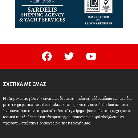
facebook
twitter
youtube
ΣΧΕΤΙΚΆ ΜΕ ΕΜΆΣ
Η «Δημοκρατική Φωνή» είναι μια αδέσμευτη πολιτική εβδομαδιαία εφημερίδα,
με το ενημερωτικό portal «dimokratikifoni.gr» να την συνοδεύει διαδικτυακά.
Ένα καινοτόμο πανηπειρωτικό εκδοτικό εγχείρημα, βασισμένο στις αρχές και στα
ιδανικά της ελεύθερης και αδέσμευτης δημοσιογραφίας, φιλοδοξώντας να
πρωταγωνιστεί στην ειδησιογραφία της περιοχής μας.