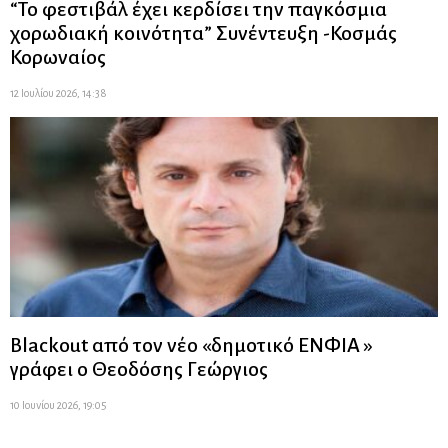
“Το φεστιβάλ έχει κερδίσει την παγκόσμια
χορωδιακή κοινότητα” Συνέντευξη -Κοσμάς
Κορωναίος
12 Ιουλίου 2026, 14:38
Blackout από τον νέο «δημοτικό ΕΝΦΙΑ »
γράφει ο Θεοδόσης Γεώργιος
10 Ιουνίου 2026, 19:05