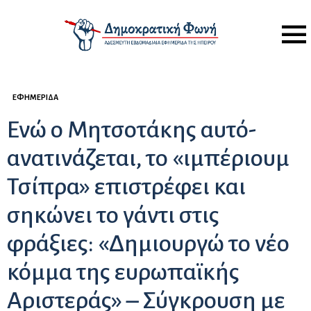
Menu
ΕΦΗΜΕΡΊΔΑ
Ενώ ο Μητσοτάκης αυτό-
ανατινάζεται, το «ιμπέριουμ
Τσίπρα» επιστρέφει και
σηκώνει το γάντι στις
φράξιες: «Δημιουργώ το νέο
κόμμα της ευρωπαϊκής
Αριστεράς» – Σύγκρουση με