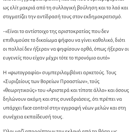
ως ελίτ μακριά από τη συλλογική βούληση και το λαό και
στιγματίζει την αντίδρασή τους στον εκδημοκρατισμό.
-«Είναι το αντίστοιχο της αριστοκρατίας που δεν
επιθυμούσε το δικαίωμα ψήφου να γίνει καθολικό, διότι
οι πολλοί δεν ήξεραν να ψηφίσουν ορθά, όπως ήξεραν οι
ευγενείς που είχαν μέχρι τότε το προνόμιο αυτό»
Η «φωτογραφία» συμπεριλαμβάνει αρκετούς. Τους
«Συριζαίους των Βορείων Προαστίων», τούς
«θεωρητικούς» του «Αριστερά και τίποτε άλλο» και όσους
δηλώνουν ακόμη και στις συνεδριάσεις, ότι πρέπει να
υπάρχει face control στην εγγραφή νέων μελών και στη
συνέχεια εκπαίδευσή τους.
Όλοι μαζί απορρίπτουν την εκλογή από τη βάση ως