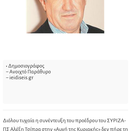
•
Δημοσιογράφος
− Ανοιχτό Παράθυρο
− ieidiseis.gr
Διόλου τυχαία η συνέντευξη του προέδρου του ΣΥΡΙΖΑ-
ΠΣ Αλέξη Τσίπρα στην «Αυγή της Κυριακής» δεν πήρε τη