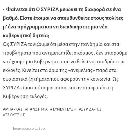
• Φαίνεται ότι Ο ΣΥΡΙΖΑ μειώνει τη διαφορά σε ένα
βαθμό. Είστε έτοιμοι να απευθυνθείτε στους πολίτες
μ’ ένα πρόγραμμα και να διεκδικήσετε μια νέα
κυβερνητική θητεία;
Ως ΣΥΡΙΖΑ τονίζουμε ότι μέσα στην πανδημία και στα
προβλήματα που αντιμετωπίζει ο κόσμος , δεν μπορούμε
να έχουμε μια Κυβέρνηση που να θέλει να αποδράσει με
εκλογές. Κινείται στα όρια της «ανεμελιάς» παρά στα
ουσιαστικά ζητήματα που αφορούν την κοινωνία. Ως
ΣΥΡΙΖΑ είμαστε έτοιμοι όποτε και αν αποφασίσει η
Κυβέρνηση εκλογές.
ΜΠΆΡΚΑΣ
ΠΑΝΔΗΜΊΑ
ΣΥΝΈΝΤΕΥΞΗ
ΣΥΡΙΖΑ-Π.Σ.
ΤΣΟΎΤΣΗΣ
Προηγούμενο άρθρο
See