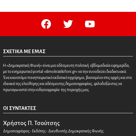
facebook
twitter
youtube
ΣΧΕΤΙΚΆ ΜΕ ΕΜΆΣ
Η «Δημοκρατική Φωνή» είναι μια αδέσμευτη πολιτική εβδομαδιαία εφημερίδα,
με το ενημερωτικό portal «dimokratikifoni.gr» να την συνοδεύει διαδικτυακά.
Ένα καινοτόμο πανηπειρωτικό εκδοτικό εγχείρημα, βασισμένο στις αρχές και στα
ιδανικά της ελεύθερης και αδέσμευτης δημοσιογραφίας, φιλοδοξώντας να
πρωταγωνιστεί στην ειδησιογραφία της περιοχής μας.
ΟΙ ΣΥΝΤΆΚΤΕΣ
Χρήστος Π. Τσούτσης
Δημοσιογράφος - Εκδότης - Διευθυντής Δημοκρατικής Φωνής