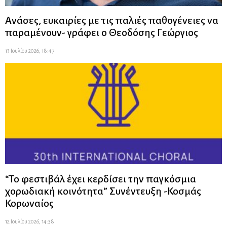
Ανάσες, ευκαιρίες με τις παλιές παθογένειες να
παραμένουν- γράφει ο Θεοδόσης Γεώργιος
13 Ιουλίου 2026, 18:47
“Το φεστιβάλ έχει κερδίσει την παγκόσμια
χορωδιακή κοινότητα” Συνέντευξη -Κοσμάς
Κορωναίος
12 Ιουλίου 2026, 14:38