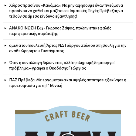
Χώρος πρασίνου «Καλάμια»: Να μην αφήσουμε έναν πνεύμονα
πρασίνου να χαθεί και μαζί του οι Ιαματικές Πηγές Πρέβεζας να
τεθούν σε άμεσο κίνδυνο εξάντλησης!
ΑΝΑΚΟΙΝΩΣΗ Ε65- Γιώργος Ζάψας, πρώην επικεφαλής
περιφερειακής παράταξης
ομιλία του Βουλευτή Άρτας ΝΔ Γιώργου Στύλιου στη βουλή για την
αναθεώρηση του Συντάγματος
Όταν η συναλλαγή δηλώνεται, αλλά η πληρωμή δημιουργεί
πρόβλημα – γράφει ο Θεοδόσης Γεώργιος
ΠΑΣ Πρέβεζα: Με εργομετρικά και υψηλές απαιτήσεις ξεκίνησε η
προετοιμασία για τη Γ’ Εθνική