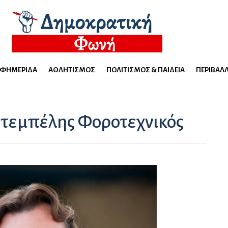
ΕΦΗΜΕΡΊΔΑ
ΑΘΛΗΤΙΣΜΌΣ
ΠΟΛΙΤΙΣΜΌΣ & ΠΑΙΔΕΊΑ
ΠΕΡΙΒΆΛ
ο τεμπέλης Φοροτεχνικός