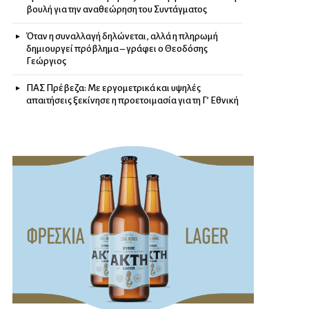
βουλή για την αναθεώρηση του Συντάγματος
Όταν η συναλλαγή δηλώνεται, αλλά η πληρωμή
δημιουργεί πρόβλημα – γράφει ο Θεοδόσης
Γεώργιος
ΠΑΣ Πρέβεζα: Με εργομετρικά και υψηλές
απαιτήσεις ξεκίνησε η προετοιμασία για τη Γ’ Εθνική