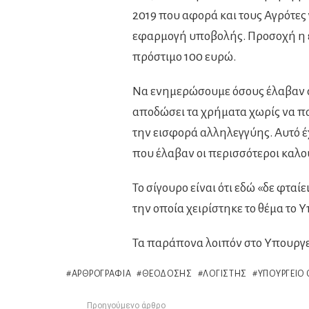
2019 που αφορά και τους Αγρότες
εφαρμογή υποβολής. Προσοχή η ε
πρόστιμο 100 ευρώ.
Να ενημερώσουμε όσους έλαβαν αν
αποδώσει τα χρήματα χωρίς να π
την εισφορά αλληλεγγύης. Αυτό 
που έλαβαν οι περισσότεροι καλο
Το σίγουρο είναι ότι εδώ «δε φταί
την οποία χειρίστηκε το θέμα το 
Τα παράπονα λοιπόν στο Υπουργεί
ΑΡΘΡΟΓΡΑΦΊΑ
ΘΕΟΔΌΣΗΣ
ΛΟΓΙΣΤΉΣ
ΥΠΟΥΡΓΕΊΟ
Προηγούμενο άρθρο
See