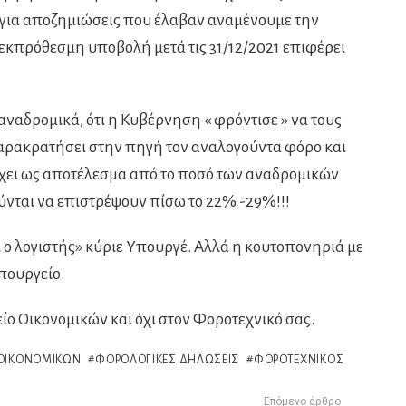
 για αποζημιώσεις που έλαβαν αναμένουμε την
κπρόθεσμη υποβολή μετά τις 31/12/2021 επιφέρει
αδρομικά, ότι η Κυβέρνηση « φρόντισε » να τους
αρακρατήσει στην πηγή τον αναλογούντα φόρο και
έχει ως αποτέλεσμα από το ποσό των αναδρομικών
ύνται να επιστρέψουν πίσω το 22% -29%!!!
ει ο λογιστής» κύριε Υπουργέ. Αλλά η κουτοπονηριά με
Υπουργείο.
ο Οικονομικών και όχι στον Φοροτεχνικό σας.
 ΟΙΚΟΝΟΜΙΚΏΝ
ΦΟΡΟΛΟΓΙΚΈΣ ΔΗΛΏΣΕΙΣ
ΦΟΡΟΤΕΧΝΙΚΌΣ
Επόμενο άρθρο