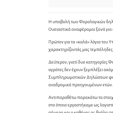
Η υποβολή των Φορολογικών δηλώ
Ουσιαστικά αναφέρομαι ξανά για 
Πρώτον για τα «καλά» λόγια του 
χαρακτηρίζοντάς μας τεμπέληδες
Δεύτερον, γιατί δυο κατηγορίες 
αγρότες δεν έχουν ξεμπλέξει ακό
Συμπληρωματικών Δηλώσεων φόρο
αναδρομικά προηγουμένων ετών.
Αντιπαραθέτω παρακάτω τα στοιχε
στο όποιο εργαστήκαμε ως λογιστ
σήμερα και ο καθένας ας βγάλει 