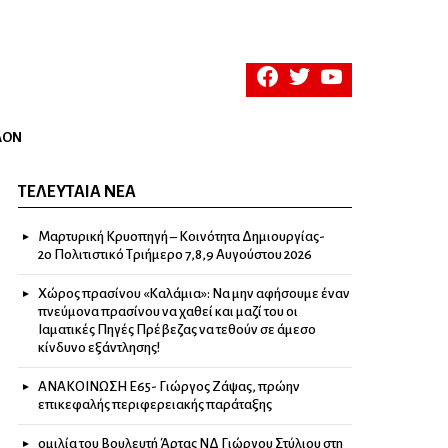
facebook
twitter
youtube
ΛΟΝ
ΤΕΛΕΥΤΑΊΑ ΝΈΑ
Μαρτυρική Κρυοπηγή – Κοινότητα Δημιουργίας-
2ο Πολιτιστικό Τριήμερο 7,8,9 Αυγούστου 2026
Χώρος πρασίνου «Καλάμια»: Να μην αφήσουμε έναν
πνεύμονα πρασίνου να χαθεί και μαζί του οι
Ιαματικές Πηγές Πρέβεζας να τεθούν σε άμεσο
κίνδυνο εξάντλησης!
ΑΝΑΚΟΙΝΩΣΗ Ε65- Γιώργος Ζάψας, πρώην
επικεφαλής περιφερειακής παράταξης
ομιλία του Βουλευτή Άρτας ΝΔ Γιώργου Στύλιου στη