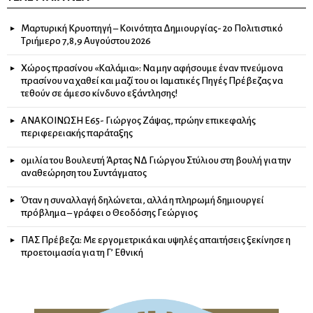
Μαρτυρική Κρυοπηγή – Κοινότητα Δημιουργίας- 2ο Πολιτιστικό
Τριήμερο 7,8,9 Αυγούστου 2026
Χώρος πρασίνου «Καλάμια»: Να μην αφήσουμε έναν πνεύμονα
πρασίνου να χαθεί και μαζί του οι Ιαματικές Πηγές Πρέβεζας να
τεθούν σε άμεσο κίνδυνο εξάντλησης!
ΑΝΑΚΟΙΝΩΣΗ Ε65- Γιώργος Ζάψας, πρώην επικεφαλής
περιφερειακής παράταξης
ομιλία του Βουλευτή Άρτας ΝΔ Γιώργου Στύλιου στη βουλή για την
αναθεώρηση του Συντάγματος
Όταν η συναλλαγή δηλώνεται, αλλά η πληρωμή δημιουργεί
πρόβλημα – γράφει ο Θεοδόσης Γεώργιος
ΠΑΣ Πρέβεζα: Με εργομετρικά και υψηλές απαιτήσεις ξεκίνησε η
προετοιμασία για τη Γ’ Εθνική