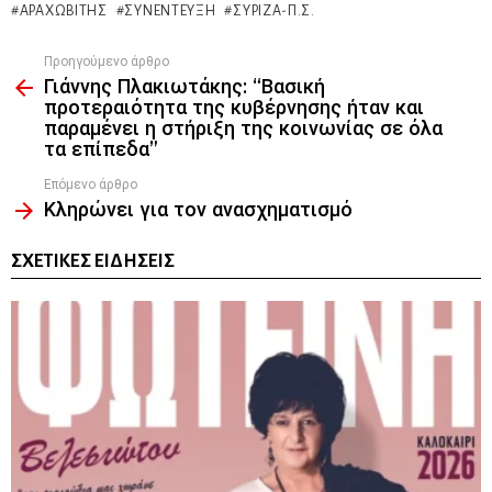
ΑΡΑΧΩΒΊΤΗΣ
ΣΥΝΈΝΤΕΥΞΗ
ΣΥΡΙΖΑ-Π.Σ.
Προηγούμενο άρθρο
See
Γιάννης Πλακιωτάκης: “Βασική
more
προτεραιότητα της κυβέρνησης ήταν και
παραμένει η στήριξη της κοινωνίας σε όλα
τα επίπεδα”
Επόμενο άρθρο
Κληρώνει για τον ανασχηματισμό
ΣΧΕΤΙΚΈΣ ΕΙΔΉΣΕΙΣ