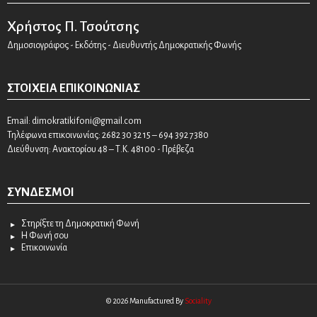
Χρήστος Π. Τσούτσης
Δημοσιογράφος - Εκδότης - Διευθυντής Δημοκρατικής Φωνής
ΣΤΟΙΧΕΊΑ ΕΠΙΚΟΙΝΩΝΊΑΣ
Email:
dimokratikifoni@gmail.com
Τηλέφωνα επικοινωνίας: 2682 30 32 15 – 694 392 7380
Διεύθυνση: Ανακτορίου 48 – Τ.Κ. 48100 - Πρέβεζα
ΣΎΝΔΕΣΜΟΙ
Στηρίξτε τη Δημοκρατική Φωνή
Η Φωνή σου
Επικοινωνία
© 2026 Manufactured By
Sociality