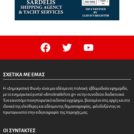
facebook
twitter
youtube
ΣΧΕΤΙΚΆ ΜΕ ΕΜΆΣ
Η «Δημοκρατική Φωνή» είναι μια αδέσμευτη πολιτική εβδομαδιαία εφημερίδα,
με το ενημερωτικό portal «dimokratikifoni.gr» να την συνοδεύει διαδικτυακά.
Ένα καινοτόμο πανηπειρωτικό εκδοτικό εγχείρημα, βασισμένο στις αρχές και στα
ιδανικά της ελεύθερης και αδέσμευτης δημοσιογραφίας, φιλοδοξώντας να
πρωταγωνιστεί στην ειδησιογραφία της περιοχής μας.
ΟΙ ΣΥΝΤΆΚΤΕΣ