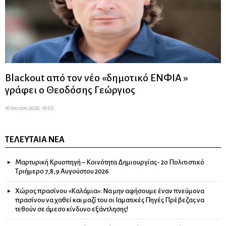
Blackout από τον νέο «δημοτικό ΕΝΦΙΑ »
γράφει ο Θεοδόσης Γεώργιος
10 Ιουνίου 2026, 19:05
ΤΕΛΕΥΤΑΊΑ ΝΈΑ
Μαρτυρική Κρυοπηγή – Κοινότητα Δημιουργίας- 2ο Πολιτιστικό
Τριήμερο 7,8,9 Αυγούστου 2026
Χώρος πρασίνου «Καλάμια»: Να μην αφήσουμε έναν πνεύμονα
πρασίνου να χαθεί και μαζί του οι Ιαματικές Πηγές Πρέβεζας να
τεθούν σε άμεσο κίνδυνο εξάντλησης!