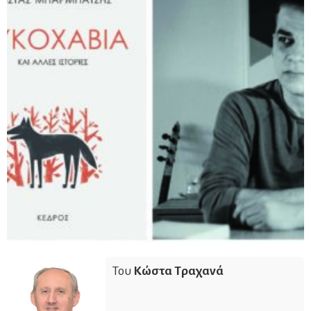
Του
Κώστα Τραχανά