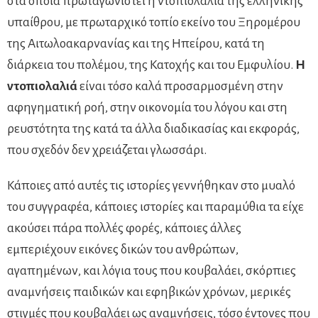
στα οποία πρωταγωνιστεί η ντοπιολαλιά της ελληνικής
υπαίθρου, με πρωταρχικό τοπίο εκείνο του Ξηρομέρου
της Αιτωλοακαρνανίας και της Ηπείρου, κατά τη
διάρκεια του πολέμου, της Κατοχής και του Εμφυλίου.
Η
ντοπιολαλιά
είναι τόσο καλά προσαρμοσμένη στην
αφηγηματική ροή, στην οικονομία του λόγου και στη
ρευστότητα της κατά τα άλλα διαδικασίας και εκφοράς,
που σχεδόν δεν χρειάζεται γλωσσάρι.
Κάποιες από αυτές τις ιστορίες γεννήθηκαν στο μυαλό
του συγγραφέα, κάποιες ιστορίες και παραμύθια τα είχε
ακούσει πάρα πολλές φορές, κάποιες άλλες
εμπεριέχουν εικόνες δικών του ανθρώπων,
αγαπημένων, και λόγια τους που κουβαλάει, σκόρπιες
αναμνήσεις παιδικών και εφηβικών χρόνων, μερικές
στιγμές που κουβαλάει ως αναμνήσεις, τόσο έντονες που