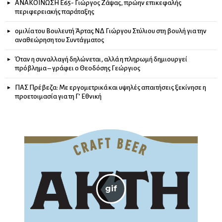
ΑΝΑΚΟΙΝΩΣΗ Ε65- Γιώργος Ζάψας, πρώην επικεφαλής
περιφερειακής παράταξης
ομιλία του Βουλευτή Άρτας ΝΔ Γιώργου Στύλιου στη βουλή για την
αναθεώρηση του Συντάγματος
Όταν η συναλλαγή δηλώνεται, αλλά η πληρωμή δημιουργεί
πρόβλημα – γράφει ο Θεοδόσης Γεώργιος
ΠΑΣ Πρέβεζα: Με εργομετρικά και υψηλές απαιτήσεις ξεκίνησε η
προετοιμασία για τη Γ’ Εθνική