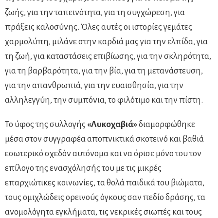
ζωής, για την ταπεινότητα, για τη συγχώρεση, για
πράξεις καλοσύνης. Όλες αυτές οι ιστορίες γεμάτες
χαρμολύπη, μιλάνε στην καρδιά μας για την ελπίδα, για
τη ζωή, για καταστάσεις επιβίωσης, για την σκληρότητα,
για τη βαρβαρότητα, για την βία, για τη μετανάστευση,
για την απανθρωπιά, για την ευαισθησία, για την
αλληλεγγύη, την συμπόνια, το φιλότιμο και την πίστη.
Το ύφος της συλλογής
«Λυκοχαβιά»
διαμορφώθηκε
μέσα στον συγγραφέα αποπνικτικά σκοτεινό και βαθιά
εσωτερικό σχεδόν αυτόνομα και να όρισε μόνο του τον
επίλογο της ενασχόλησής του με τις μικρές
επαρχιώτικες κοινωνίες, τα θολά παιδικά του βιώματα,
τους ομιχλώδεις ορεινούς όγκους σαν πεδίο δράσης, τα
ανομολόγητα εγκλήματα, τις νεκρικές σιωπές και τους