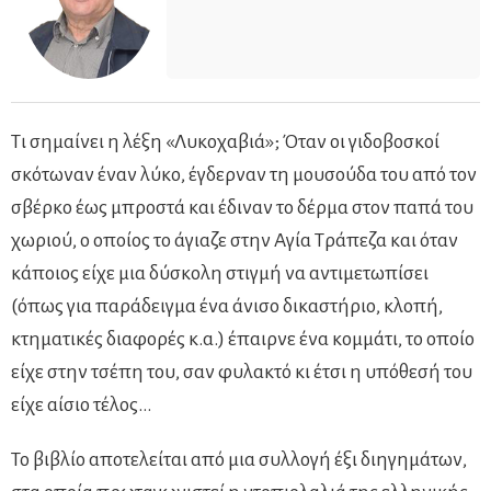
Τι σημαίνει η λέξη «Λυκοχαβιά»; Όταν οι γιδοβοσκοί
σκότωναν έναν λύκο, έγδερναν τη μουσούδα του από τον
σβέρκο έως μπροστά και έδιναν το δέρμα στον παπά του
χωριού, ο οποίος το άγιαζε στην Αγία Τράπεζα και όταν
κάποιος είχε μια δύσκολη στιγμή να αντιμετωπίσει
(όπως για παράδειγμα ένα άνισο δικαστήριο, κλοπή,
κτηματικές διαφορές κ.α.) έπαιρνε ένα κομμάτι, το οποίο
είχε στην τσέπη του, σαν φυλακτό κι έτσι η υπόθεσή του
είχε αίσιο τέλος…
Το βιβλίο αποτελείται από μια συλλογή έξι διηγημάτων,