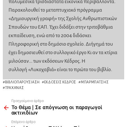
πολυμεσικά τρισδιάστατα εικονικά περιβάλλοντα.
Παρακολουθεί το μεταπτυχιακό πρόγραμμα
«Δημιουργική γραφή» της Σχολής Ανθρωπιστικών
Σπουδών του ΕΑΠ. Έχει διδάξει στην τριτοβάθμια
εκπαίδευση, ενώ από το 2004 διδάσκει
Πληροφορική στο δημόσιο σχολείο. Διήγημά του
έχει δημοσιευθεί στο συλλογικό έργο Κι αν τα κτίρια
μιλούσαν… των εκδόσεων Κέδρος. Η
συλλογή «Λυκοχαβιά» είναι το πρώτο του βιβλίο.
ΒΙΒΛΙΟΠΑΡΟΥΣΊΑΣΗ
ΕΚΔΌΣΕΙΣ ΚΈΔΡΟΣ
ΜΠΑΡΜΠΆΤΣΗΣ
ΤΡΑΧΑΝΆΣ
Προηγούμενο άρθρο
See
Το Θέμα | Σε απόγνωση οι παραγωγοί
more
ακτινιδίων
Επόμενο άρθρο