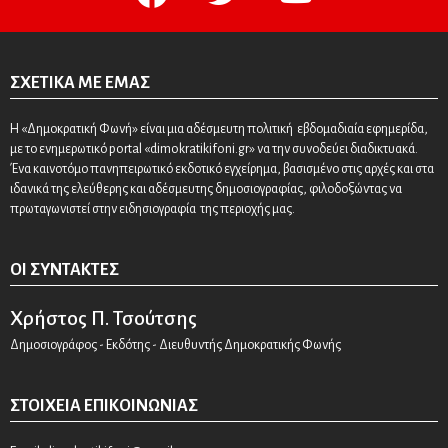
ΣΧΕΤΙΚΆ ΜΕ ΕΜΆΣ
Η «Δημοκρατική Φωνή» είναι μια αδέσμευτη πολιτική εβδομαδιαία εφημερίδα,
με το ενημερωτικό portal «dimokratikifoni.gr» να την συνοδεύει διαδικτυακά.
Ένα καινοτόμο πανηπειρωτικό εκδοτικό εγχείρημα, βασισμένο στις αρχές και στα
ιδανικά της ελεύθερης και αδέσμευτης δημοσιογραφίας, φιλοδοξώντας να
πρωταγωνιστεί στην ειδησιογραφία της περιοχής μας.
ΟΙ ΣΥΝΤΆΚΤΕΣ
Χρήστος Π. Τσούτσης
Δημοσιογράφος - Εκδότης - Διευθυντής Δημοκρατικής Φωνής
ΣΤΟΙΧΕΊΑ ΕΠΙΚΟΙΝΩΝΊΑΣ