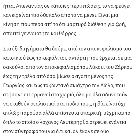
ήττα. Απεναντίας σε κάποιες περιπτώσεις, το να φεύγει
κανείς είναι πιο δύσκολο από το να μένει. Είναι μια
κίνηση που πέρα απ’ το ότι μαρτυρά διάθεση για ζωή,
απαιτεί γενναιότητα και θάρρος…
Στα έξι διηγήματα θα δούμε, από τον αποκεφαλισμό του
κατσικιού έως το κεφάλι του αντάρτη που έρχεται σε μια
σακούλα, από τον αποκεφαλισμό του λύκου, του Ζάρκου
έως την τρέλα από όσα βίωσε ο αγαπημένος της
Γεωργίας και έως το ζωντανό σκιάχτρο τον Λώλο, που
στήσανε οι Γερμανοί στο χωριό, όλα μα όλα αδυνατούν
να σταθούν ρεαλιστικά στα πόδια τους, η βία είναι όχι
απλώς παρούσα αλλά απίστευτα υπαρκτή, μέχρι και το
όπλο το οποίο ο λοχαγός Λευτέρης θα στρέψει ενάντια
στον σύντροφό του για ό,τι και αν έκανε σε δύο