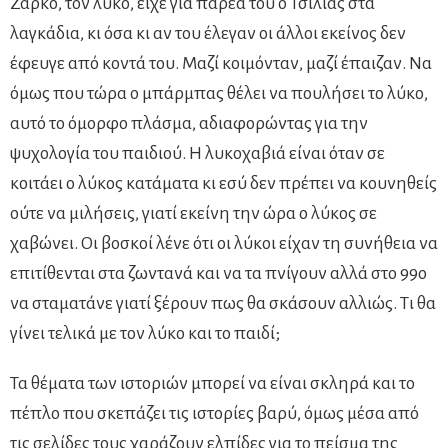
Ζάρκο, τον λύκο, είχε για παρέα του ο Τσίλιας στα
λαγκάδια, κι όσα κι αν του έλεγαν οι άλλοι εκείνος δεν
έφευγε από κοντά του. Μαζί κοιμόνταν, μαζί έπαιζαν. Να
όμως που τώρα ο μπάρμπας θέλει να πουλήσει το λύκο,
αυτό το όμορφο πλάσμα, αδιαφορώντας για την
ψυχολογία του παιδιού. Η λυκοχαβιά είναι όταν σε
κοιτάει ο λύκος κατάματα κι εσύ δεν πρέπει να κουνηθείς
ούτε να μιλήσεις, γιατί εκείνη την ώρα ο λύκος σε
χαβώνει. Οι βοσκοί λένε ότι οι λύκοι είχαν τη συνήθεια να
επιτίθενται στα ζωντανά και να τα πνίγουν αλλά στο 99ο
να σταματάνε γιατί ξέρουν πως θα σκάσουν αλλιώς. Τι θα
γίνει τελικά με τον λύκο και το παιδί;
Τα θέματα των ιστοριών μπορεί να είναι σκληρά και το
πέπλο που σκεπάζει τις ιστορίες βαρύ, όμως μέσα από
τις σελίδες τους χαράζουν ελπίδες για το πείσμα της