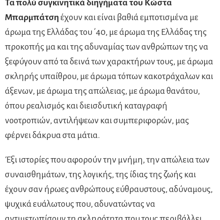
Τα πολύ συγκινητικά διηγήματα του Κώστα
Μπαρμπάτση
έχουν και είναι βαθιά εμποτισμένα με
άρωμα της Ελλάδας του ΄40, με άρωμα της Ελλάδας της
προκοπής μα και της αδυναμίας των ανθρώπων της να
ξεφύγουν από τα δεινά των χαρακτήρων τους, με άρωμα
σκληρής υπαίθρου, με άρωμα τόπων κακοτράχαλων και
άξενων, με άρωμα της απώλειας, με άρωμα θανάτου,
όπου ρεαλισμός και διεισδυτική καταγραφή
νοοτροπιών, αντιλήψεων και συμπεριφορών, μας
φέρνει δάκρυα στα μάτια.
Έξι ιστορίες που αφορούν την μνήμη, την απώλεια των
συναισθημάτων, της λογικής, της ίδιας της ζωής και
έχουν σαν ήρωες ανθρώπους εύθραυστους, αδύναμους,
ψυχικά ευάλωτους που, αδυνατώντας να
αντιμετωπίσουν τη σκληρότητα που τους περιβάλλει