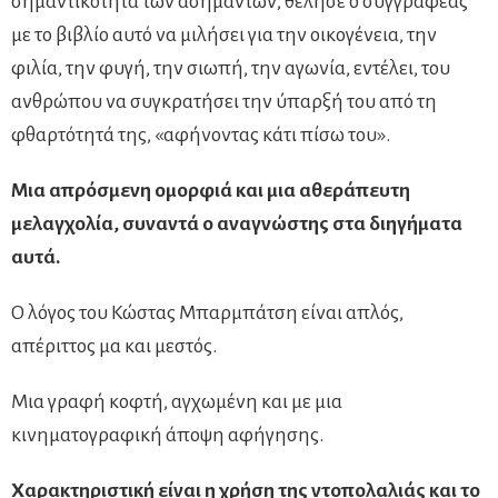
σημαντικότητα των ασήμαντων, θέλησε ο συγγραφέας
με το βιβλίο αυτό να μιλήσει για την οικογένεια, την
φιλία, την φυγή, την σιωπή, την αγωνία, εντέλει, του
ανθρώπου να συγκρατήσει την ύπαρξή του από τη
φθαρτότητά της, «αφήνοντας κάτι πίσω του».
Μια απρόσμενη ομορφιά και μια αθεράπευτη
μελαγχολία, συναντά ο αναγνώστης στα διηγήματα
αυτά.
Ο λόγος του Κώστας Μπαρμπάτση είναι απλός,
απέριττος μα και μεστός.
Μια γραφή κοφτή, αγχωμένη και με μια
κινηματογραφική άποψη αφήγησης.
Χαρακτηριστική είναι η χρήση της ντοπολαλιάς και το