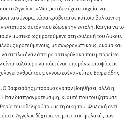
άει ο Άγγελος. «Μιας και δεν έχω στοιχεία, ναι.
ράσει τα σύνορα, τώρα κρύβεται σε κάποια βαλκανική
εν εντοπίσω αυτόν που έδωσε την εντολή. Και για να το
ποιον μυστικό ως κρατούμενο στη φυλακή του Λύκου.
ε άλλους κρατούμενους, με σωφρονιστικούς, ακόμα και
ατί να στείλω έναν άπειρο αστυφύλακα που μπορεί να
εν είναι καλύτερα να πάει ένας υπεράνω υποψίας με
χολογεί ανθρώπους, εννοώ εσένα» είπε ο Βαφειάδης.
ιά. Ο Βαφειάδης μπορούσε να τον βοηθήσει, αλλά η
. Ήταν διαπραγματεύσιμη, κι αυτό που του ζητούσε
θερία του αδελφού του με τη δική του. Φυλακή αντί
 έτσι ο Άγγελος δέχτηκε να μπει στις φυλακές των