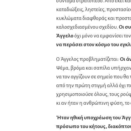
σύντομα στρατόπεδο. Από εκεί και 
καταδιώξεις, ληστείες, προστασίε
κυκλώματα διαφθοράς και προστα
καλοσχεδιασμένου σχεδίου.
Οι συ
Άγγελο
όχι μόνο να εμφανίσει το
να περάσει στον κόσμο του εγκλ
Ο Άγγελος προβληματίζεται:
Οι ά
Ψέμα, βρόμα και σαπίλα υπήρχαν
να τον αγγίζουν σε σημείο που θα
από την πρώτη στιγμή αλλά όχι πε
χρησιμοποιούσε όλους, τους ρούφ
κι αν ήταν η ανθρώπινη φύση, το
Ήταν ηθική υποχρέωση του Άγγ
πρόσωπο του κήτους, διακόπτον