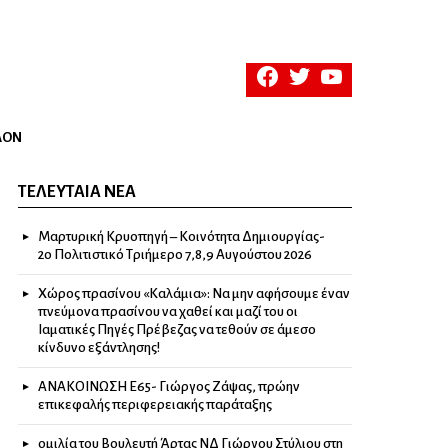
facebook
twitter
youtube
ΛΟΝ
ΤΕΛΕΥΤΑΊΑ ΝΈΑ
Μαρτυρική Κρυοπηγή – Κοινότητα Δημιουργίας-
2ο Πολιτιστικό Τριήμερο 7,8,9 Αυγούστου 2026
Χώρος πρασίνου «Καλάμια»: Να μην αφήσουμε έναν
πνεύμονα πρασίνου να χαθεί και μαζί του οι
Ιαματικές Πηγές Πρέβεζας να τεθούν σε άμεσο
κίνδυνο εξάντλησης!
ΑΝΑΚΟΙΝΩΣΗ Ε65- Γιώργος Ζάψας, πρώην
επικεφαλής περιφερειακής παράταξης
ομιλία του Βουλευτή Άρτας ΝΔ Γιώργου Στύλιου στη