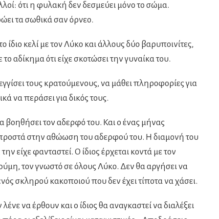
λοί: ότι η φυλακή δεν δεσμεύει μόνο το σώμα.
ρώει τα σωθικά σαν όρνεο.
το ίδιο κελί με τον Λύκο και άλλους δύο βαρυποινίτες,
 το αδίκημα ότι είχε σκοτώσει την γυναίκα του.
εγγίσει τους κρατούμενους, να μάθει πληροφορίες για
κά να περάσει για δικός τους.
να βοηθήσει τον αδερφό του. Και ο ένας μήνας
μπροστά στην αθώωση του αδερφού του. Η διαμονή του
την είχε φανταστεί. Ο ίδιος έρχεται κοντά με τον
μη, τον γνωστό σε όλους Λύκο. Δεν θα αργήσει να
 ενός σκληρού κακοποιού που δεν έχει τίποτα να χάσει.
ένε να έρθουν και ο ίδιος θα αναγκαστεί να διαλέξει