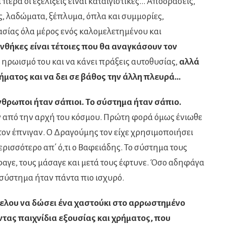
πέρα οι εξελίξεις είναι καταιγιστικές… Αποδράσεις,
ς, λαδώματα, ξέπλυμα, όπλα και συμμορίες,
σίας όλα μέρος ενός καλομελετημένου και
νθήκες είναι τέτοιες που θα αναγκάσουν τον
ν ηρωισμό του και να κάνει πράξεις αυτοθυσίας,
αλλά
ήματος και να δει σε βάθος την άλλη πλευρά…
νθρωποι ήταν σάπιοι. Το σύστημα ήταν σάπιο.
 από την αρχή του κόσμου. Πρώτη φορά όμως ένιωθε
 τον έπνιγαν. Ο Δραγούμης τον είχε χρησιμοποιήσει
ρισσότερο απ΄ ό,τι ο Βαφειάδης. Το σύστημα τους
αγε, τους μάσαγε και μετά τους έφτυνε. Όσο αδηφάγα
 σύστημα ήταν πάντα πιο ισχυρό.
ελου να δώσει ένα χαστούκι στο αρρωστημένο
τας παιχνίδια εξουσίας και χρήματος, που