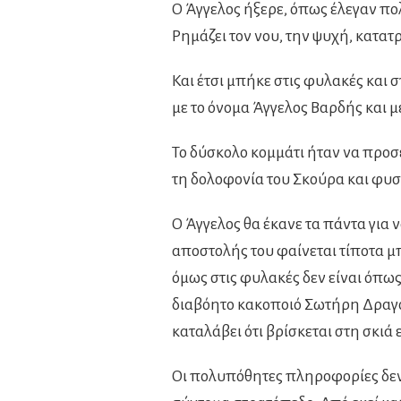
Ο Άγγελος ήξερε, όπως έλεγαν πολ
Ρημάζει τον νου, την ψυχή, κατατ
Και έτσι μπήκε στις φυλακές και σ
με το όνομα Άγγελος Βαρδής και με
Το δύσκολο κομμάτι ήταν να προσ
τη δολοφονία του Σκούρα και φυσι
Ο Άγγελος θα έκανε τα πάντα για 
αποστολής του φαίνεται τίποτα 
όμως στις φυλακές δεν είναι όπως 
διαβόητο κακοποιό Σωτήρη Δραγού
καταλάβει ότι βρίσκεται στη σκιά
Οι πολυπόθητες πληροφορίες δεν λ