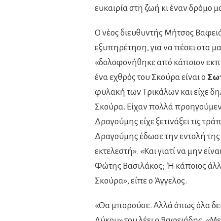
ευκαιρία στη ζωή κι έναν δρόμο 
Ο νέος διευθυντής Μήτσος Βαφειάδ
εξυπηρέτηση, για να πέσει στα μα
«δολοφονήθηκε από κάποιον εκπ
ένα εχθρός του Σκούρα είναι ο
Σωτ
φυλακή των Τρικάλων και είχε δη
Σκούρα. Είχαν πολλά προηγούμενα
Δραγούμης είχε ξετινάξει τις τράπ
Δραγούμης έδωσε την εντολή της
εκτελεστή». «Και γιατί να μην είν
Φώτης Βασιλάκος; Ή κάποιος άλλ
Σκούρα», είπε ο Άγγελος.
«Θα μπορούσε. Αλλά όπως όλα δεί
Λύκου» του λέει ο Βαφειάδης. «Με