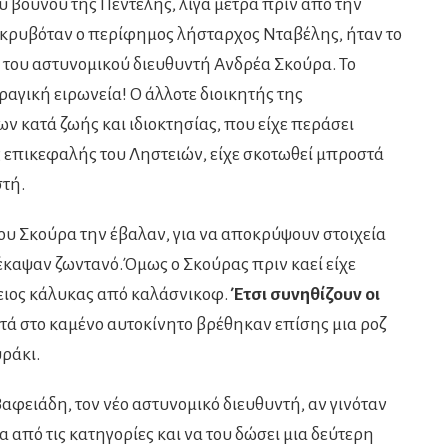
υ βουνού της Πεντέλης, λίγα μέτρα πριν από την
 κρυβόταν ο περίφημος λήσταρχος Νταβέλης, ήταν το
α του αστυνομικού διευθυντή Ανδρέα Σκούρα. Το
αγική ειρωνεία! Ο άλλοτε διοικητής της
 κατά ζωής και ιδιοκτησίας, που είχε περάσει
ς επικεφαλής του Ληστειών, είχε σκοτωθεί μπροστά
στή.
του Σκούρα την έβαλαν, για να αποκρύψουν στοιχεία
 έκαψαν ζωντανό.Όμως ο Σκούρας πριν καεί είχε
δειος κάλυκας από καλάσνικοφ.
Έτσι συνηθίζουν οι
ντά στο καμένο αυτοκίνητο βρέθηκαν επίσης μια ροζ
ράκι.
αφειάδη, τον νέο αστυνομικό διευθυντή, αν γινόταν
α από τις κατηγορίες και να του δώσει μια δεύτερη