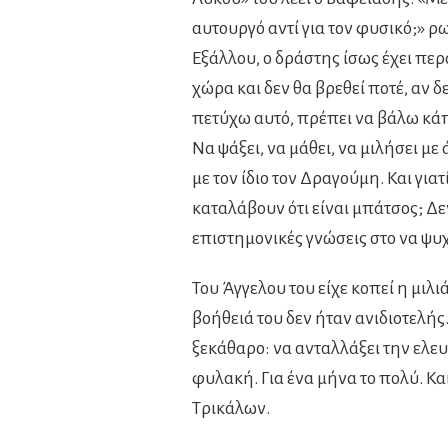
αυτουργό αντί για τον φυσικό;» ρωτ
Εξάλλου, ο δράστης ίσως έχει πε
χώρα και δεν θα βρεθεί ποτέ, αν δ
πετύχω αυτό, πρέπει να βάλω κά
Να ψάξει, να μάθει, να μιλήσει μ
με τον ίδιο τον Δραγούμη. Και γι
καταλάβουν ότι είναι μπάτσος; Δ
επιστημονικές γνώσεις στο να ψυ
Του Άγγελου του είχε κοπεί η μιλ
βοήθειά του δεν ήταν ανιδιοτελής
ξεκάθαρο: να ανταλλάξει την ελευ
φυλακή. Για ένα μήνα το πολύ. Και
Τρικάλων.