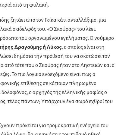
μακριά από τη φυλακή.
ης ζητάει από τον Γκίκα κάτι ανταλλάξιμο, μια
λακά ο αδελφός του. «Ο Σκούρας» του λέει,
ρόσωπο του οργανωμένου εγκλήματος. Ο νούμερο
ήρης Δραγούμης ή Λύκος
, ο οποίος είναι στη
λώσει δημόσια την πρόθεσή του να σκοτώσει τον
 από τότε που ο Σκούρας ήταν στο Ληστειών και ο
εζες. Το πιο λογικό ενδεχόμενο είναι πως ο
 φονικής επίθεσης σε κάποιον πληρωμένο
αι δολοφόνος, ο αρχηγός της ελληνικής μαφίας ο
ος, τέλος πάντων; Υπάρχουν ένα σωρό εχθροί του
χνουν πρόκειται για τρομοκρατική ενέργεια του
 άλλα λόγια, θα κυνηγήσεις τον πιθανό ηθικό