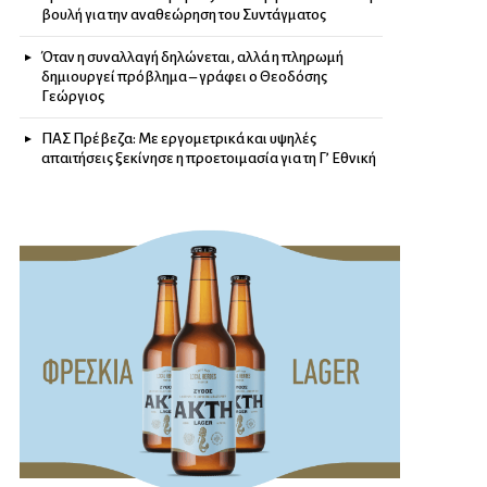
βουλή για την αναθεώρηση του Συντάγματος
Όταν η συναλλαγή δηλώνεται, αλλά η πληρωμή
δημιουργεί πρόβλημα – γράφει ο Θεοδόσης
Γεώργιος
ΠΑΣ Πρέβεζα: Με εργομετρικά και υψηλές
απαιτήσεις ξεκίνησε η προετοιμασία για τη Γ’ Εθνική