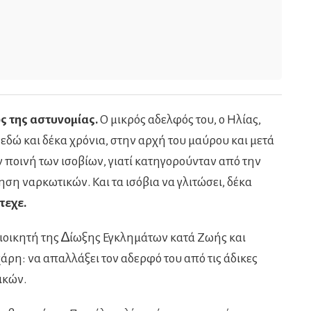
ς της αστυνομίας.
Ο μικρός αδελφός του, ο Ηλίας,
δώ και δέκα χρόνια, στην αρχή του μαύρου και μετά
 ποινή των ισοβίων, γιατί κατηγορούνταν από την
ηση ναρκωτικών. Και τα ισόβια να γλιτώσει, δέκα
τεχε.
 ∆ιοικητή της ∆ίωξης Εγκληµάτων κατά Ζωής και
χάρη: να απαλλάξει τον αδερφό του από τις άδικες
ικών.