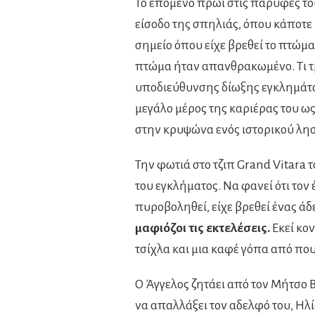
Το επόμενο πρωί στις παρυφές το
είσοδο της σπηλιάς, όπου κάποτε
σημείο όπου είχε βρεθεί το πτώμ
πτώμα ήταν απανθρακωμένο. Τι τρ
υποδιεύθυνσης δίωξης εγκλημάτων
μεγάλο μέρος της καριέρας του ω
στην κρυψώνα ενός ιστορικού λη
Την φωτιά στο τζιπ Grand Vitara 
του εγκλήματος. Να φανεί ότι τον
πυροβοληθεί, είχε βρεθεί ένας ά
μαφιόζοι τις εκτελέσεις.
Εκεί κο
τσίχλα και μια καφέ γόπα από που
Ο Άγγελος ζητάει από τον Μήτσο Β
να απαλλάξει τον αδελφό του, Ηλί