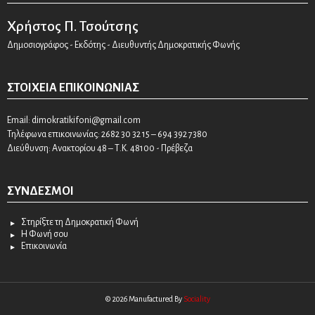
Χρήστος Π. Τσούτσης
Δημοσιογράφος - Εκδότης - Διευθυντής Δημοκρατικής Φωνής
ΣΤΟΙΧΕΊΑ ΕΠΙΚΟΙΝΩΝΊΑΣ
Email:
dimokratikifoni@gmail.com
Τηλέφωνα επικοινωνίας: 2682 30 32 15 – 694 392 7380
Διεύθυνση: Ανακτορίου 48 – Τ.Κ. 48100 - Πρέβεζα
ΣΎΝΔΕΣΜΟΙ
Στηρίξτε τη Δημοκρατική Φωνή
Η Φωνή σου
Επικοινωνία
© 2026 Manufactured By
Sociality