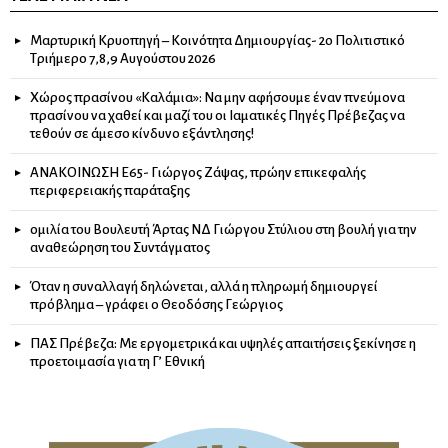
Μαρτυρική Κρυοπηγή – Κοινότητα Δημιουργίας- 2ο Πολιτιστικό
Τριήμερο 7,8,9 Αυγούστου 2026
Χώρος πρασίνου «Καλάμια»: Να μην αφήσουμε έναν πνεύμονα
πρασίνου να χαθεί και μαζί του οι Ιαματικές Πηγές Πρέβεζας να
τεθούν σε άμεσο κίνδυνο εξάντλησης!
ΑΝΑΚΟΙΝΩΣΗ Ε65- Γιώργος Ζάψας, πρώην επικεφαλής
περιφερειακής παράταξης
ομιλία του Βουλευτή Άρτας ΝΔ Γιώργου Στύλιου στη βουλή για την
αναθεώρηση του Συντάγματος
Όταν η συναλλαγή δηλώνεται, αλλά η πληρωμή δημιουργεί
πρόβλημα – γράφει ο Θεοδόσης Γεώργιος
ΠΑΣ Πρέβεζα: Με εργομετρικά και υψηλές απαιτήσεις ξεκίνησε η
προετοιμασία για τη Γ’ Εθνική