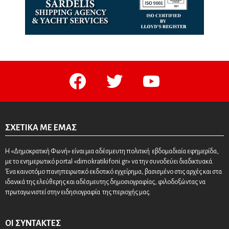
facebook
twitter
youtube
ΣΧΕΤΙΚΆ ΜΕ ΕΜΆΣ
Η «Δημοκρατική Φωνή» είναι μια αδέσμευτη πολιτική εβδομαδιαία εφημερίδα,
με το ενημερωτικό portal «dimokratikifoni.gr» να την συνοδεύει διαδικτυακά.
Ένα καινοτόμο πανηπειρωτικό εκδοτικό εγχείρημα, βασισμένο στις αρχές και στα
ιδανικά της ελεύθερης και αδέσμευτης δημοσιογραφίας, φιλοδοξώντας να
πρωταγωνιστεί στην ειδησιογραφία της περιοχής μας.
ΟΙ ΣΥΝΤΆΚΤΕΣ